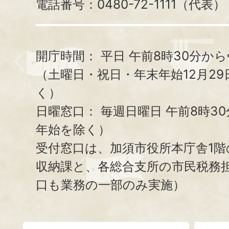
電話番号：0480-72-1111（代表）
開庁時間：
平日 午前8時30分から
（土曜日・祝日・年末年始12月29
く）
日曜窓口：
毎週日曜日 午前8時3
年始を除く）
受付窓口は、加須市役所本庁舎1階
収納課と、
各総合支所の市民税務
口も業務の一部のみ実施）