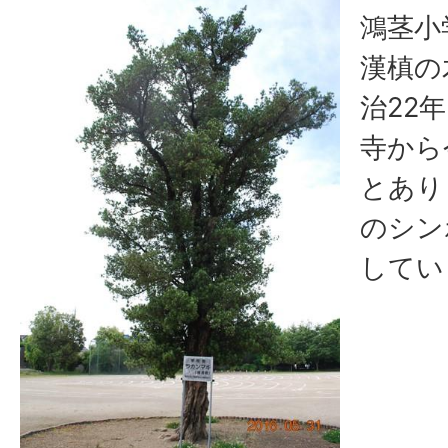
鴻茎小
漢槙の
治22
寺から
とあり
のシン
してい