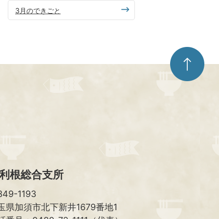
3月のできごと
ペ
ー
ジ
ト
ッ
プ
へ
利根総合支所
49-1193
玉県加須市北下新井1679番地1