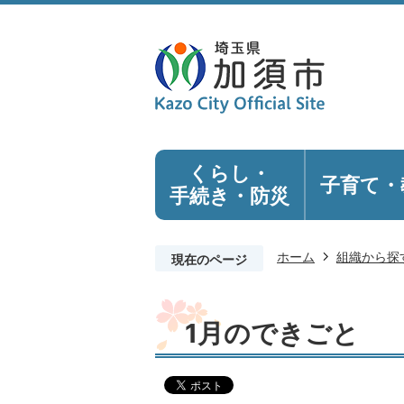
くらし・
子育て・
手続き
・防災
ホーム
組織から探
現在のページ
1月のできごと