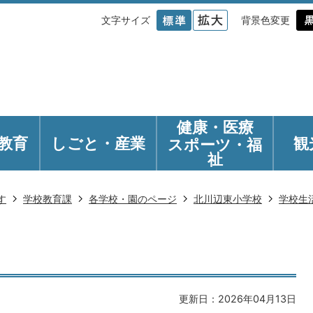
文字サイズ
背景色変更
健康・医療
教育
しごと・産業
観
スポーツ・福
祉
す
学校教育課
各学校・園のページ
北川辺東小学校
学校生
更新日：2026年04月13日