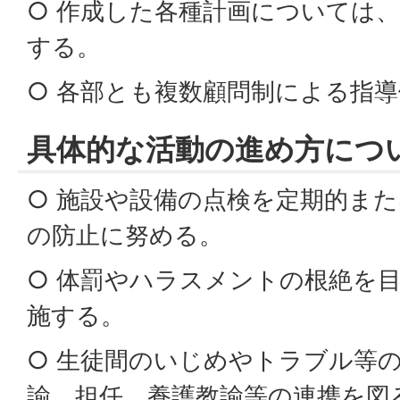
○ 作成した各種計画については
する。
○ 各部とも複数顧問制による指
具体的な活動の進め方につ
○ 施設や設備の点検を定期的ま
の防止に努める。
○ 体罰やハラスメントの根絶を
施する。
○ 生徒間のいじめやトラブル等
諭、担任、養護教諭等の連携を図