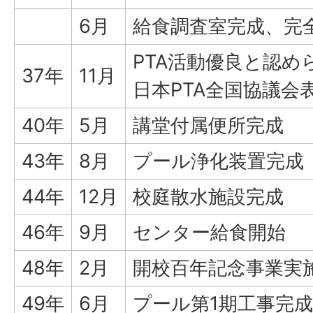
6月
給食調査室完成、完
PTA活動優良と認め
37年
11月
日本PTA全国協議会
40年
5月
講堂付属便所完成
43年
8月
プール浄化装置完成
44年
12月
校庭散水施設完成
46年
9月
センター給食開始
48年
2月
開校百年記念事業実
49年
6月
プール第1期工事完成