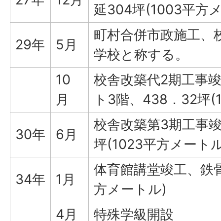
延304坪(1003平方
町村合併市政施工、
29年
5月
学校と称する。
10
校舎改築代2期工事
月
ト3階、438．32坪(
校舎改築第3期工事竣
30年
6月
坪(1023平方メートル
体育館講堂竣工、鉄骨延
34年
1月
方メートル)
4月
特殊学級開設