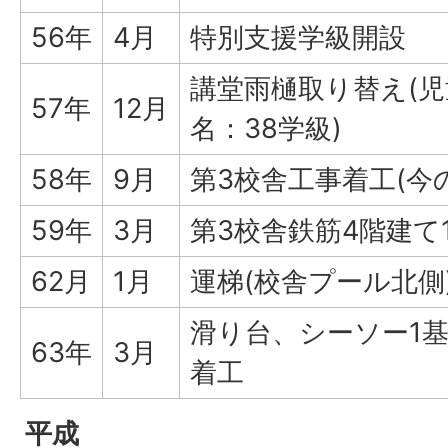
56年
4月
特別支援学級開設
講堂雨樋取り替え(児
57年
12月
名：38学級)
58年
9月
第3校舎工事着工(今
59年
3月
第3校舎鉄筋4階建て
62月
1月
運梯(校舎プール北側
滑り台、シーソー1
63年
3月
着工
平成