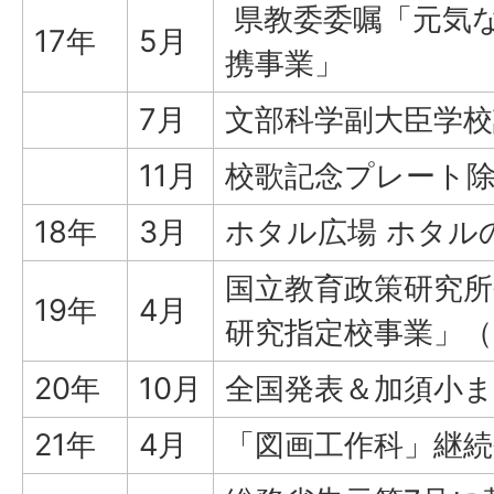
県教委委嘱「元気
17年
5月
携事業」
7月
文部科学副大臣学校
11月
校歌記念プレート
18年
3月
ホタル広場 ホタル
国立教育政策研究所
19年
4月
研究指定校事業」（
20年
10月
全国発表＆加須小
21年
4月
「図画工作科」継続