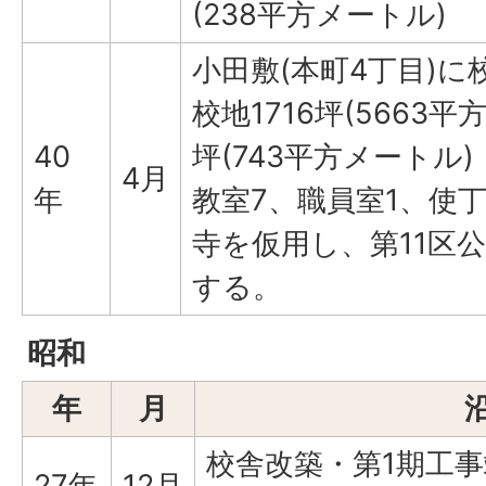
(238平方メートル)
小田敷(本町4丁目)
校地1716坪(5663
40
坪(743平方メートル)
4月
年
教室7、職員室1、使丁
寺を仮用し、第11区
する。
昭和
年
月
校舎改築・第1期工事
27年
12月