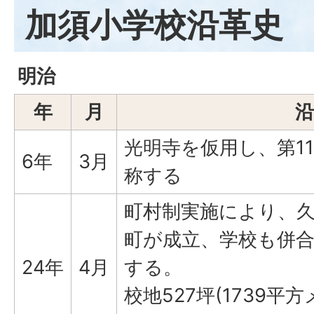
加須小学校沿革史
明治
年
月
沿
光明寺を仮用し、第1
6年
3月
称する
町村制実施により、
町が成立、学校も併
24年
4月
する。
校地527坪(1739平