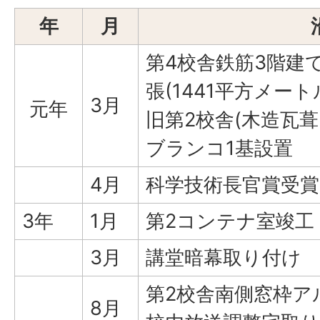
年
月
第4校舎鉄筋3階建
張(1441平方メート
3月
元年
旧第2校舎(木造瓦葺
ブランコ1基設置
4月
科学技術長官賞受賞
3年
1月
第2コンテナ室竣工
3月
講堂暗幕取り付け
第2校舎南側窓枠ア
8月