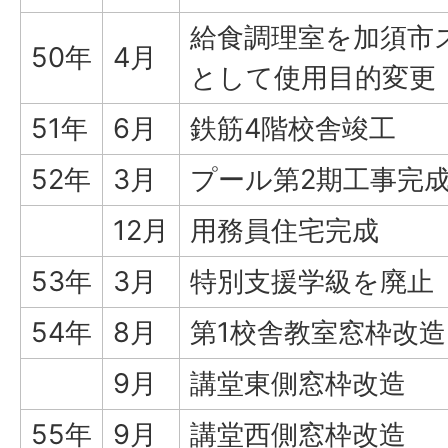
給食調理室を加須市
50年
4月
として使用目的変更
51年
6月
鉄筋4階校舎竣工
52年
3月
プール第2期工事完成
12月
用務員住宅完成
53年
3月
特別支援学級を廃止
54年
8月
第1校舎教室窓枠改
9月
講堂東側窓枠改造
55年
9月
講堂西側窓枠改造