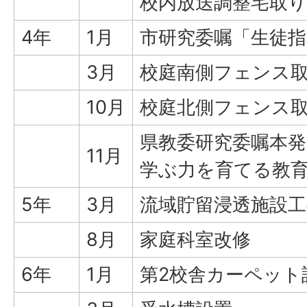
校内放送調整宅取
4年
1月
市研究委嘱「生徒指
3月
校庭南側フェンス
10月
校庭北側フェンス
県教委研究委嘱本
11月
学ぶ力を育てる教
5年
3月
流域貯留浸透施設工
8月
家庭科室改修
6年
1月
第2校舎カーペット