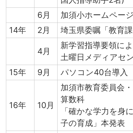
6月
加須小ホームペー
14年
2月
埼玉県委嘱「教育課
新学習指導要領に
4月
土曜日メディアセ
15年
9月
パソコン40台導入
加須市教育委員会・
算数科
16年
10月
「確かな学力を身
子の育成」本発表