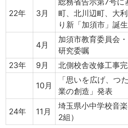
総務省告示第7号に
22年
3月
町、北川辺町、大
り新「加須市」誕生
加須市教育委員会・
4月
研究委嘱
23年
9月
北側校舎改修工事完
「思いを広げ、つ
10月
業の創造」発表
埼玉県小中学校音楽
24年
11月
2組）