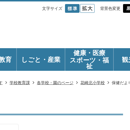
文字サイズ
背景色変更
健康・医療
教育
しごと・産業
観
スポーツ・福
祉
す
学校教育課
各学校・園のページ
花崎北小学校
保健だよ