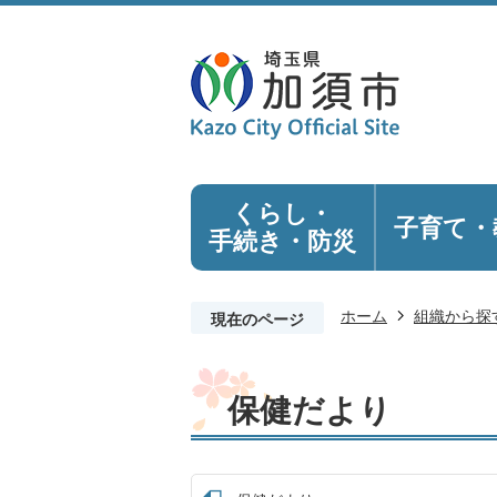
くらし・
子育て・
手続き
・防災
ホーム
組織から探
現在のページ
保健だより