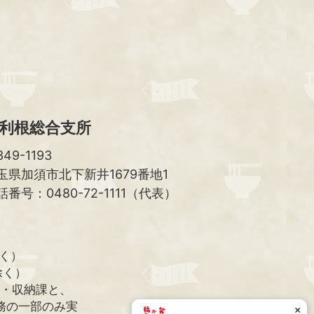
ッ
プ
へ
利根総合支所
49-1193
玉県加須市北下新井1679番地1
話番号：0480-72-1111（代表）
除く）
除く）
課・収納課と、
務の一部のみ実
×