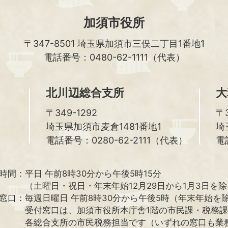
加須市役所
〒347-8501
埼玉県加須市三俣二丁目1番地1
電話番号：0480-62-1111（代表）
北川辺総合支所
大
〒349-1292
〒3
埼玉県加須市麦倉1481番地1
埼
電話番号：0280-62-2111（代表）
電
時間：
平日 午前8時30分から午後5時15分
（土曜日・祝日・年末年始12月29日から1月3日を
窓口：
毎週日曜日 午前8時30分から午後5時（年末年始を
受付窓口は、加須市役所本庁舎1階の市民課・税務
各総合支所の市民税務担当です（いずれの窓口も業