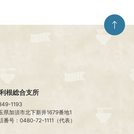
ペ
ー
ジ
ト
ッ
プ
へ
利根総合支所
49-1193
玉県加須市北下新井1679番地1
話番号：0480-72-1111（代表）