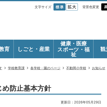
文字サイズ
背景色変更
健康・医療
教育
しごと・産業
観
スポーツ・福
祉
す
学校教育課
各学校・園のページ
不動岡小学校
お知らせ
じめ防止基本方針
更新日：2026年05月29日