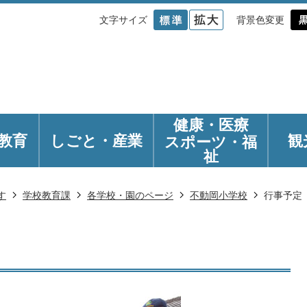
文字サイズ
背景色変更
健康・医療
教育
しごと・産業
観
スポーツ・福
祉
す
学校教育課
各学校・園のページ
不動岡小学校
行事予定