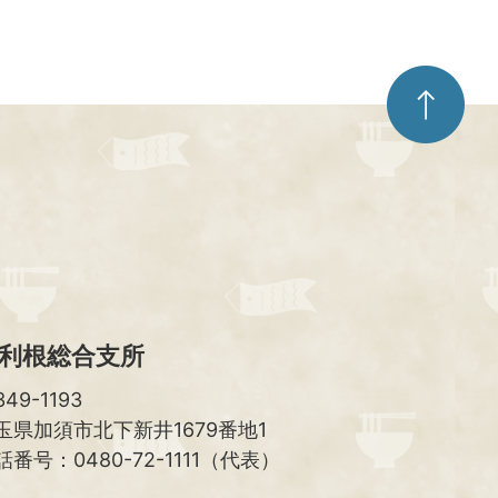
ペ
ー
ジ
ト
ッ
プ
へ
利根総合支所
49-1193
玉県加須市北下新井1679番地1
話番号：0480-72-1111（代表）