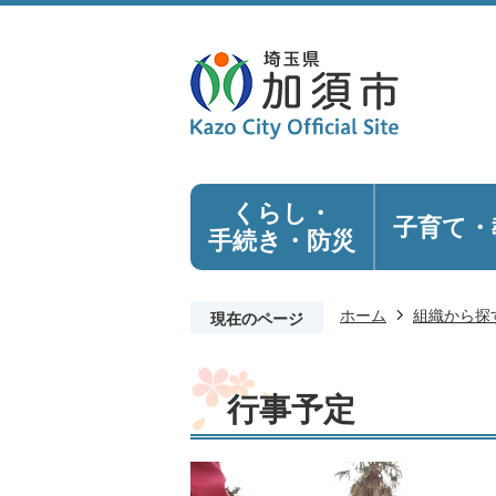
くらし・
子育て・
手続き
・防災
ホーム
組織から探
現在のページ
行事予定