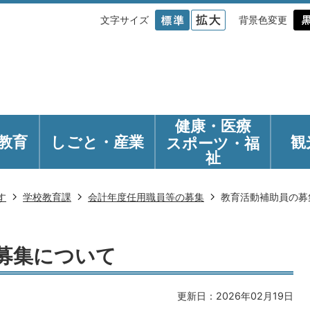
文字サイズ
背景色変更
健康・医療
教育
しごと・産業
観
スポーツ・福
祉
す
学校教育課
会計年度任用職員等の募集
教育活動補助員の募
募集について
更新日：2026年02月19日