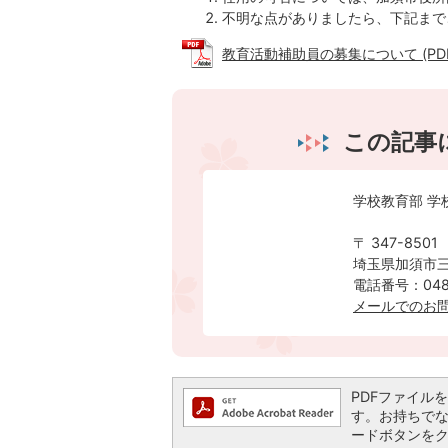
不明な点がありましたら、下記まで
教育活動補助員の募集について (PDFフ
この記事
学校教育部 学
〒 347-8501
埼玉県加須市三
電話番号：0480
メールでのお
PDFファイルを閲
す。お持ちでない方
ードボタンを