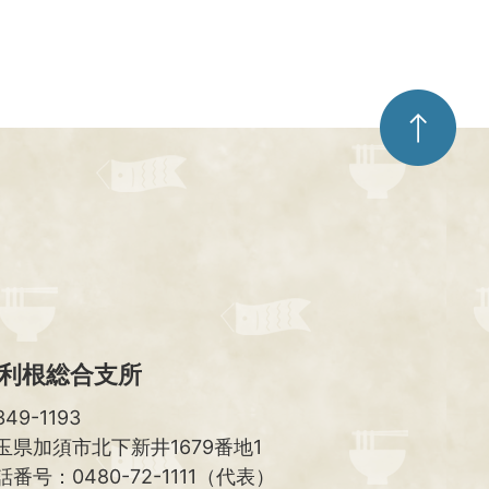
ペ
ー
ジ
ト
ッ
プ
へ
利根総合支所
49-1193
玉県加須市北下新井1679番地1
話番号：0480-72-1111（代表）