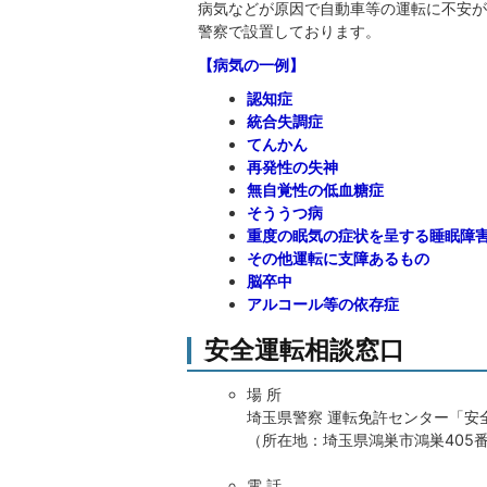
病気などが原因で自動車等の運転に不安が
警察で設置しております。
【病気の一例】
認知症
統合失調症
てんかん
再発性の失神
無自覚性の低血糖症
そううつ病
重度の眠気の症状を呈する睡眠障
その他運転に支障あるもの
脳卒中
アルコール等の依存症
安全運転相談窓口
場 所
埼玉県警察 運転免許センター「安
（所在地：埼玉県鴻巣市鴻巣405番
電 話