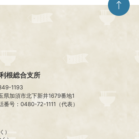
ー
ジ
ト
ッ
プ
へ
利根総合支所
49-1193
玉県加須市北下新井1679番地1
話番号：0480-72-1111（代表）
除く）