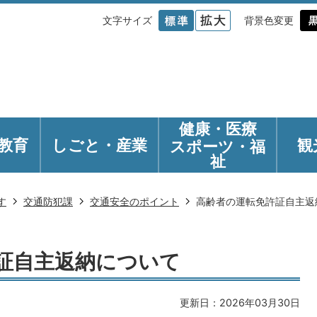
文字サイズ
背景色変更
健康・医療
教育
しごと・産業
観
スポーツ・福
祉
す
交通防犯課
交通安全のポイント
高齢者の運転免許証自主返
証自主返納について
更新日：2026年03月30日