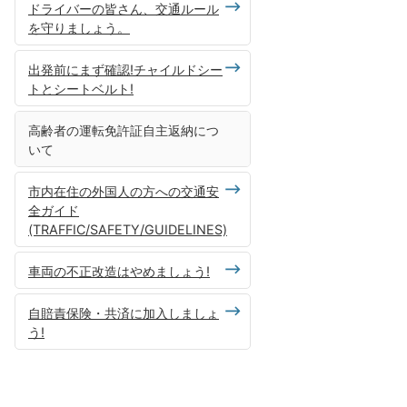
ドライバーの皆さん、交通ルール
を守りましょう。
出発前にまず確認!チャイルドシー
トとシートベルト!
高齢者の運転免許証自主返納につ
いて
市内在住の外国人の方への交通安
全ガイド
(TRAFFIC/SAFETY/GUIDELINES)
車両の不正改造はやめましょう!
自賠責保険・共済に加入しましょ
う!