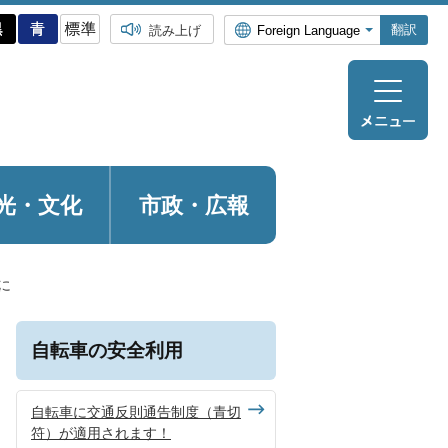
翻訳
読み上げ
光・
文化
市政・広報
に
自転車の安全利用
自転車に交通反則通告制度（青切
符）が適用されます！