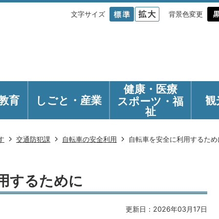
文字サイズ
背景色変更
健康・医療
教育
しごと・産業
観
スポーツ・福
祉
す
交通防犯課
自転車の安全利用
自転車を安全に利用するため
用するために
更新日：2026年03月17日