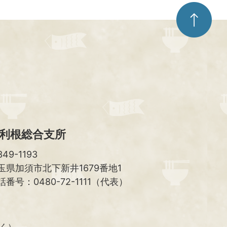
ペ
ー
ジ
ト
ッ
プ
へ
利根総合支所
49-1193
玉県加須市北下新井1679番地1
話番号：0480-72-1111（代表）