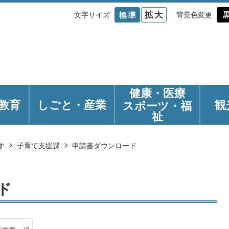
文字サイズ
背景色変更
健康・医療
教育
しごと・産業
観
スポーツ・福
祉
す
子育て支援課
申請書ダウンロード
ド