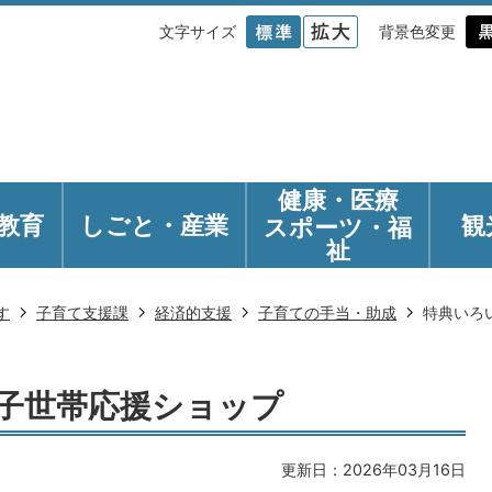
文字サイズ
背景色変更
健康・医療
教育
しごと・産業
観
スポーツ・福
祉
す
子育て支援課
経済的支援
子育ての手当・助成
特典いろ
子世帯応援ショップ
更新日：2026年03月16日