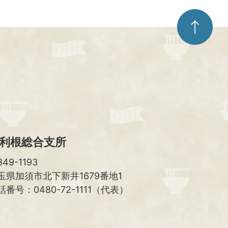
ペ
ー
ジ
ト
ッ
プ
へ
利根総合支所
49-1193
玉県加須市北下新井1679番地1
話番号：0480-72-1111（代表）