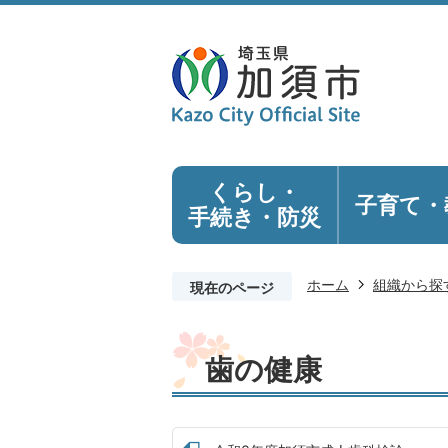
くらし・
子育て・
手続き
・防災
ホーム
組織から探
現在のページ
歯の健康