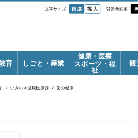
文字サイズ
背景色変更
健康・医療
教育
しごと・産業
観
スポーツ・福
祉
す
いきいき健康医療課
歯の健康