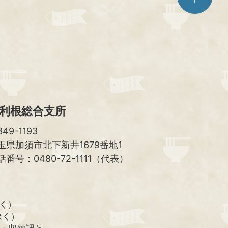
ジ
ト
ッ
プ
へ
利根総合支所
49-1193
玉県加須市北下新井1679番地1
話番号：0480-72-1111（代表）
除く）
除く）