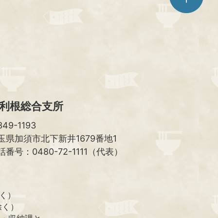
ジ
ト
ッ
プ
へ
利根総合支所
49-1193
玉県加須市北下新井1679番地1
話番号：0480-72-1111（代表）
除く）
除く）