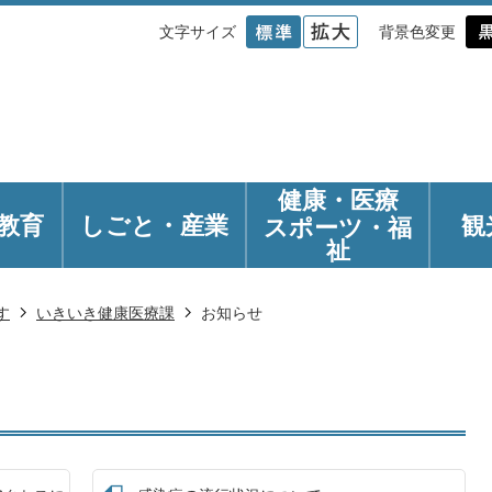
文字サイズ
背景色変更
健康・医療
教育
しごと・産業
観
スポーツ・福
祉
す
いきいき健康医療課
お知らせ