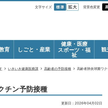
文字サイズ
背景色変更
健康・医療
教育
しごと・産業
観
スポーツ・福
祉
す
いきいき健康医療課
高齢者の予防接種
高齢者肺炎球菌ワク
クチン予防接種
更新日：2026年04月02日