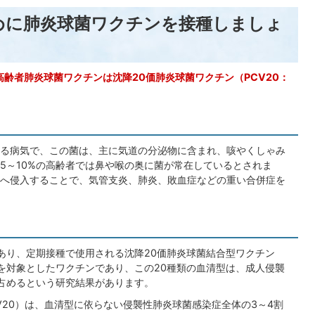
めに肺炎球菌ワクチンを接種しましょ
齢者肺炎球菌ワクチンは沈降20価肺炎球菌ワクチン（PCV20：
る病気で、この菌は、主に気道の分泌物に含まれ、咳やくしゃみ
5～10%の高齢者では鼻や喉の奥に菌が常在しているとされま
へ侵入することで、気管支炎、肺炎、敗血症などの重い合併症を
があり、定期接種で使用される沈降20価肺炎球菌結合型ワクチン
型を対象としたワクチンであり、この20種類の血清型は、成人侵襲
を占めるという研究結果があります。
CV20）は、血清型に依らない侵襲性肺炎球菌感染症全体の3～4割