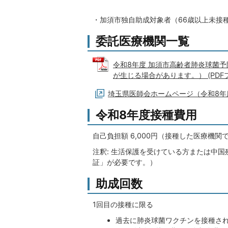
・加須市独自助成対象者（66歳以上未接
委託医療機関一覧
令和8年度 加須市高齢者肺炎球菌予
が生じる場合があります。） (PDFファ
埼玉県医師会ホームページ（令和8年
令和8年度接種費用
自己負担額 6,000円（接種した医療機
注釈: 生活保護を受けている方または中
証」が必要です。）
助成回数
1回目の接種に限る
過去に肺炎球菌ワクチンを接種さ