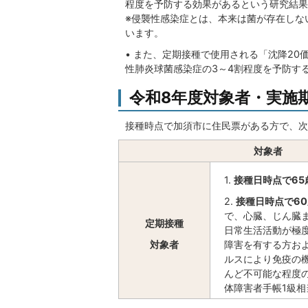
程度を予防する効果があるという研究結果
※侵襲性感染症とは、本来は菌が存在しな
います。
• また、定期接種で使用される「沈降20
性肺炎球菌感染症の3～4割程度を予防す
令和8年度対象者・実施
接種時点で加須市に住民票がある方で、次
対象者
1.
接種日時点で65
2.
接種日時点で60
で、心臓、じん臓
定期接種
日常生活活動が極
対象者
障害を有する方お
ルスにより免疫の
んど不可能な程度
体障害者手帳1級相