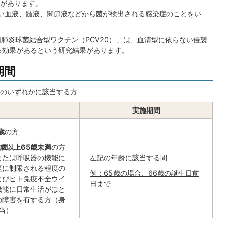
があります。
い血液、髄液、関節液などから菌が検出される感染症のことをい
価肺炎球菌結合型ワクチン（PCV20）」は、血清型に依らない侵襲
る効果があるという研究結果があります。
期間
のいずれかに該当する方
実施期間
歳
の方
歳以上65歳未満
の方
または呼吸器の機能に
左記の年齢に該当する間
度に制限される程度の
例：65歳の場合、66歳の誕生日前
よびヒト免疫不全ウイ
日まで
機能に日常生活がほと
の障害を有する方（身
当）