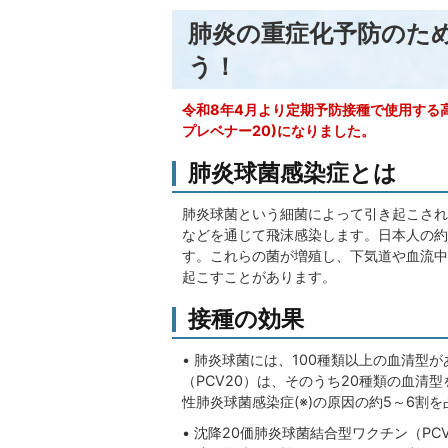
肺炎の重症化予防のた
う！
令和8年4月より定期予防接種で使用する高
プレベナー20)になりました。
肺炎球菌感染症とは
肺炎球菌という細菌によって引き起こされ
などを通じて飛沫感染します。日本人の約
す。これらの菌が増殖し、下気道や血流中
起こすことがあります。
接種の効果
• 肺炎球菌には、100種類以上の血清型
（PCV20）は、そのうち20種類の血清
性肺炎球菌感染症(※)の原因の約5～6割
• 沈降20価肺炎球菌結合型ワクチン（P