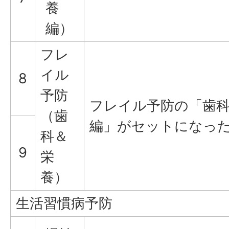
養
編）
フレ
イル
8
予防
フレイル予防の「歯
（歯
編」がセットになっ
科＆
9
栄
養）
生活習慣病予防