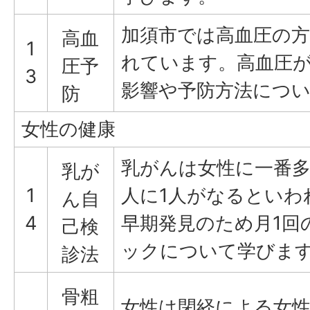
加須市では高血圧の
高血
1
れています。高血圧
圧予
3
影響や予防方法につ
防
女性の健康
乳がんは女性に一番多
乳が
1
人に1人がなるといわ
ん自
4
早期発見のため月1回
己検
ックについて学びま
診法
骨粗
女性は閉経による女