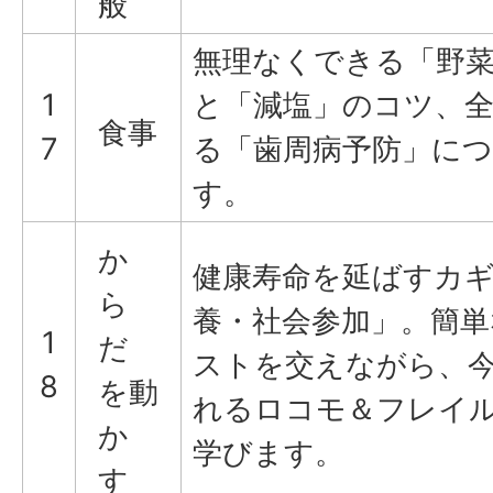
般
無理なくできる「野菜
1
と「減塩」のコツ、
食事
7
る「歯周病予防」に
す。
か
健康寿命を延ばすカ
ら
養・社会参加」。簡
1
だ
ストを交えながら、
8
を動
れるロコモ＆フレイ
か
学びます。
す