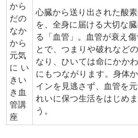
から
心臓から送り出された酸素
だの
を、全身に届ける大切な臓
なか
る「血管」。血管が衰え傷
から
とで、つまりや破れなど
元気
なり、ひいては命にかか
に い
にもつながります。身体
きい
インを見逃さず、血管を元
き血
れいに保つ生活をはじめ
管講
う。
座