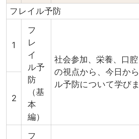
フレイル予防
フ
レ
1
イ
社会参加、栄養、口腔
ル予
の視点から、今日か
防
ル予防について学び
（基
2
本
編）
フ