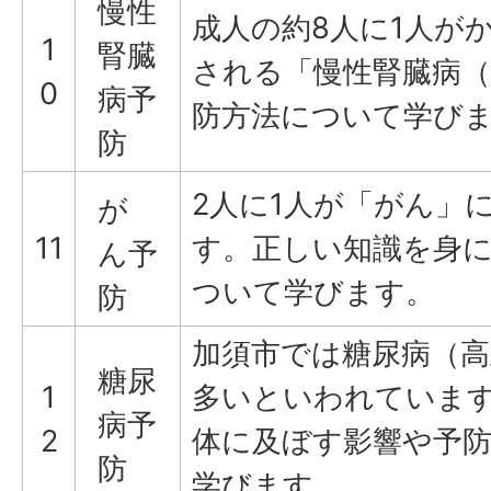
慢性
成人の約8人に1人が
1
腎臓
される「慢性腎臓病（
0
病予
防方法について学び
防
2人に1人が「がん」
が
11
す。正しい知識を身
ん予
ついて学びます。
防
加須市では糖尿病（高
糖尿
1
多いといわれていま
病予
2
体に及ぼす影響や予
防
学びます。