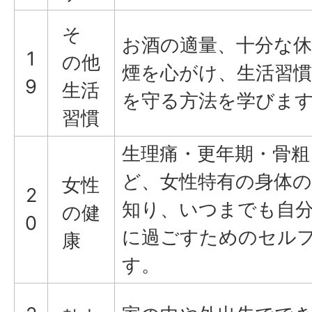
そ
お酒の適量、十分な
1
の他
煙を心がけ、生活習
9
生活
を守る方法を学びま
習慣
生理痛・更年期・骨粗
ど、女性特有の身体
女性
2
知り、いつまでも自
の健
0
に過ごすためのセル
康
す。