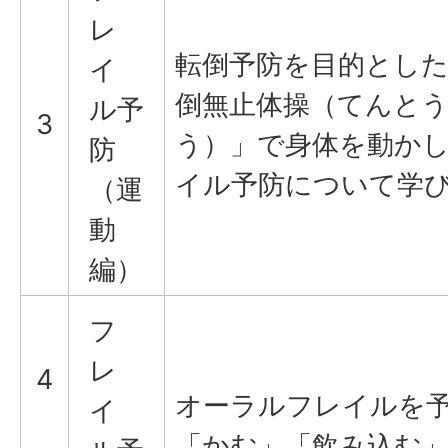
レ
転倒予防を目的とした
イ
倒無止体操（てんと
ル予
3
う）」で身体を動か
防
イル予防について学
（運
動
編）
フ
レ
4
オーラルフレイルを
イ
「かむ」「飲み込む