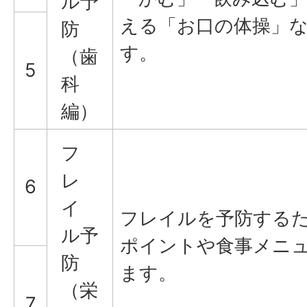
ル予
える「お口の体操」
防
す。
（歯
5
科
編）
フ
レ
6
イ
フレイルを予防する
ル予
ポイントや食事メニ
防
ます。
（栄
7