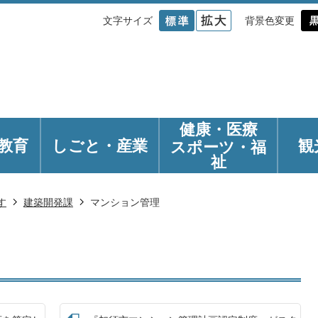
文字サイズ
背景色変更
健康・医療
教育
しごと・産業
観
スポーツ・福
祉
す
建築開発課
マンション管理