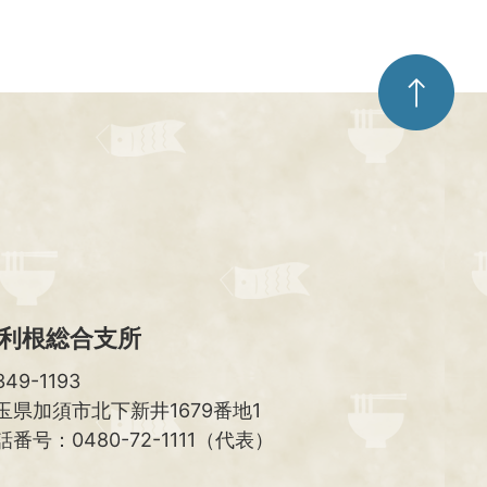
ペ
ー
ジ
ト
ッ
プ
へ
利根総合支所
49-1193
玉県加須市北下新井1679番地1
話番号：0480-72-1111（代表）