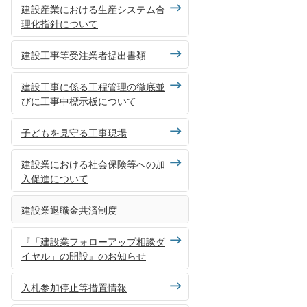
建設産業における生産システム合
理化指針について
建設工事等受注業者提出書類
建設工事に係る工程管理の徹底並
びに工事中標示板について
子どもを見守る工事現場
建設業における社会保険等への加
入促進について
建設業退職金共済制度
『「建設業フォローアップ相談ダ
イヤル」の開設』のお知らせ
入札参加停止等措置情報