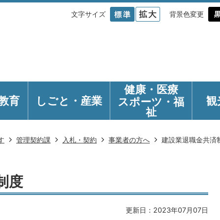
文字サイズ
背景色変更
健康・医療
教育
しごと・産業
観
スポーツ・福
祉
す
管理契約課
入札・契約
事業者の方へ
建設業退職金共済
制度
更新日：2023年07月07日