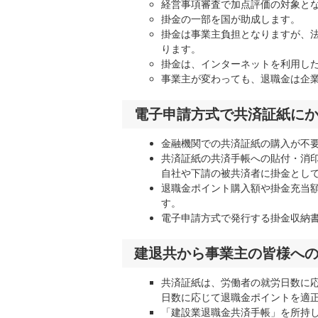
経営事項審査で加点評価の対象と
掛金の一部を国が助成します。
掛金は事業主負担となりますが、
ります。
掛金は、インターネットを利用し
事業主が変わっても、退職金は企
電子申請方式で共済証紙に
金融機関での共済証紙の購入が不要
共済証紙の共済手帳への貼付・消
自社や下請の被共済者に掛金とし
退職金ポイント購入額や掛金充当
す。
電子申請方式で発行する掛金収納
建退共から事業主の皆様へ
共済証紙は、労働者の就労日数に
日数に応じて退職金ポイントを適
「建設業退職金共済手帳」を所持