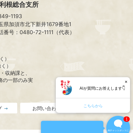
利根総合支所
49-1193
玉県加須市北下新井1679番地1
話番号：0480-72-1111（代表）
除く）
除く）
課・収納課と、
務の一部のみ実
×
AIが質問にお答えします👇
こちらから
プ
お問い合わせ
1
×
質問にAIが自動で応答します。
AIチャットボットに