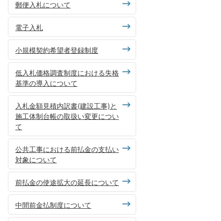
郵便入札について
電子入札
小規模契約希望者登録制度
低入札価格調査制度における失格
基準の導入について
入札金額見積内訳書(建設工事)と
施工体制台帳の取扱い変更につい
て
公共工事における前払金の支払い
対象について
前払金の使途拡大の延長について
中間前金払制度について