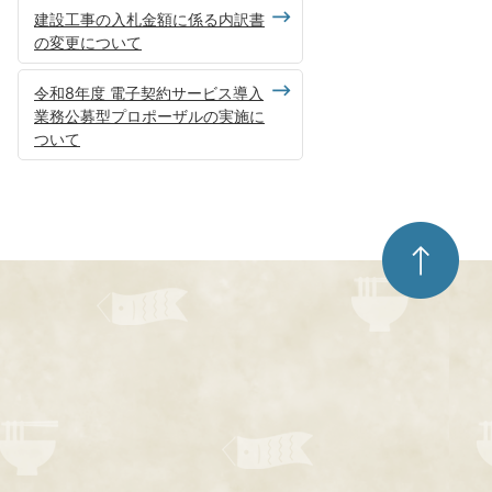
建設工事の入札金額に係る内訳書
の変更について
令和8年度 電子契約サービス導入
業務公募型プロポーザルの実施に
ついて
ペ
ー
ジ
ト
ッ
プ
へ