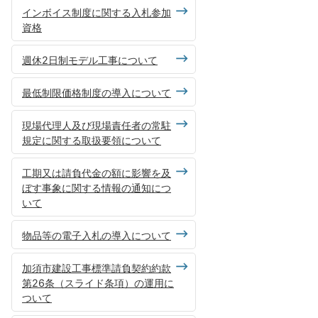
インボイス制度に関する入札参加
資格
週休2日制モデル工事について
最低制限価格制度の導入について
現場代理人及び現場責任者の常駐
規定に関する取扱要領について
工期又は請負代金の額に影響を及
ぼす事象に関する情報の通知につ
いて
物品等の電子入札の導入について
加須市建設工事標準請負契約約款
第26条（スライド条項）の運用に
ついて