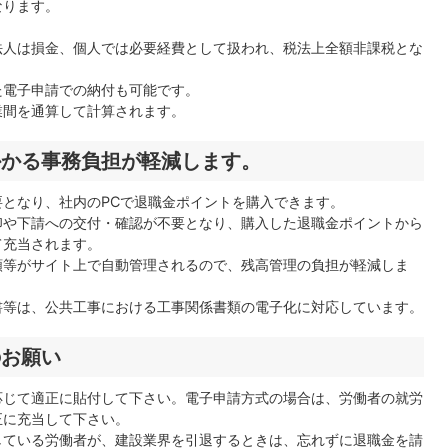
なります。
法人は損金、個人では必要経費として扱われ、税法上全額非課税とな
た電子申請での納付も可能です。
業間を通算して計算されます。
かかる事務負担が軽減します。
となり、社内のPCで退職金ポイントを購入できます。
印や下請への交付・確認が不要となり、購入した退職金ポイントから
て充当されます。
額等がサイト上で自動管理されるので、残高管理の負担が軽減しま
書等は、公共工事における工事関係書類の電子化に対応しています。
のお願い
応じて適正に貼付して下さい。電子申請方式の場合は、労働者の就労
正に充当して下さい。
している労働者が、建設業界を引退するときは、忘れずに退職金を請