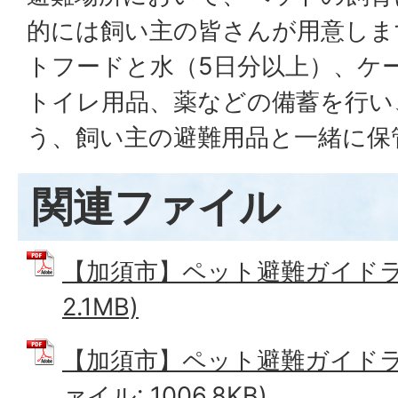
的には飼い主の皆さんが用意しま
トフードと水（5日分以上）、ケ
トイレ用品、薬などの備蓄を行い
う、飼い主の避難用品と一緒に保
関連ファイル
【加須市】ペット避難ガイドライ
2.1MB)
【加須市】ペット避難ガイドライ
ァイル: 1006.8KB)