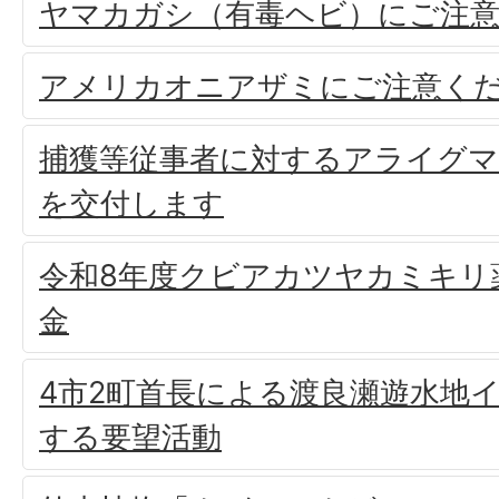
ヤマカガシ（有毒ヘビ）にご注
アメリカオニアザミにご注意く
捕獲等従事者に対するアライグマ
を交付します
令和8年度クビアカツヤカミキリ
金
4市2町首長による渡良瀬遊水地
する要望活動