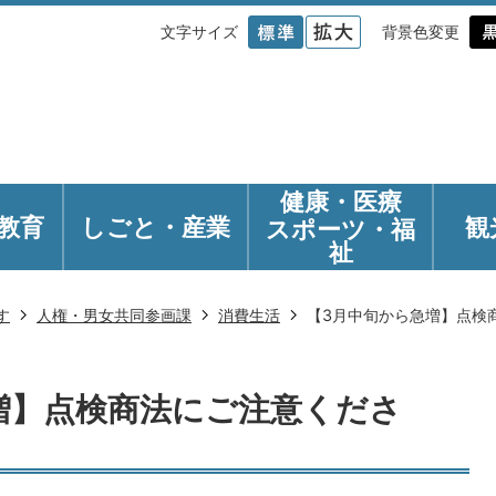
文字サイズ
背景色変更
健康・医療
教育
しごと・産業
観
スポーツ・福
祉
す
人権・男女共同参画課
消費生活
【3月中旬から急増】点検
増】点検商法にご注意くださ