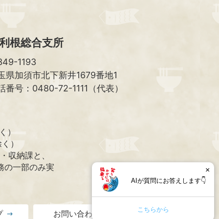
利根総合支所
49-1193
玉県加須市北下新井1679番地1
話番号：0480-72-1111（代表）
除く）
除く）
課・収納課と、
務の一部のみ実
×
AIが質問にお答えします👇
こちらから
プ
お問い合わせ