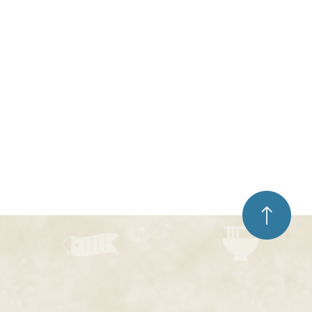
ペ
ー
ジ
ト
ッ
プ
へ