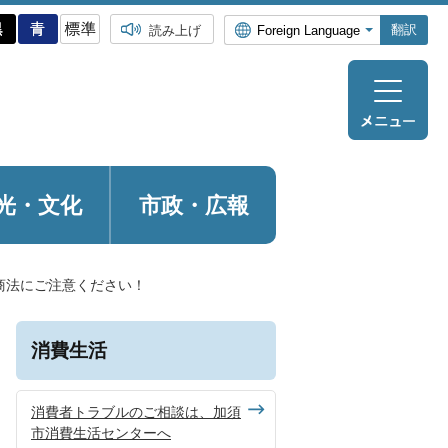
翻訳
読み上げ
光・
文化
市政・広報
商法にご注意ください！
消費生活
消費者トラブルのご相談は、加須
市消費生活センターへ