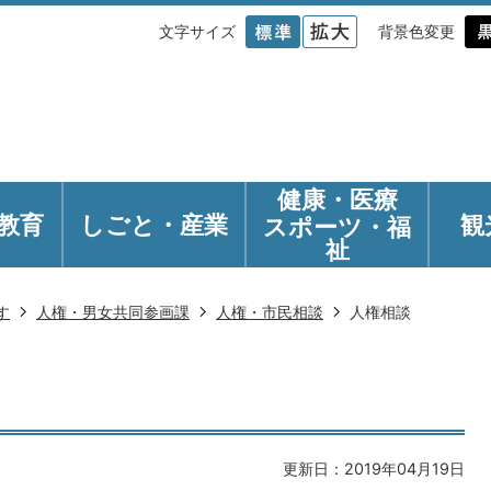
文字サイズ
背景色変更
健康・医療
教育
しごと・産業
観
スポーツ・福
祉
す
人権・男女共同参画課
人権・市民相談
人権相談
更新日：2019年04月19日