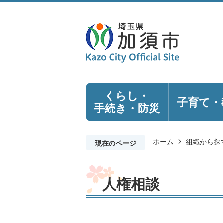
くらし・
子育て・
手続き
・防災
ホーム
組織から探
現在のページ
人権相談