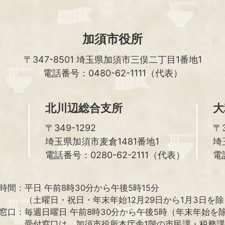
加須市役所
〒347-8501
埼玉県加須市三俣二丁目1番地1
電話番号：0480-62-1111（代表）
北川辺総合支所
大
〒349-1292
〒3
埼玉県加須市麦倉1481番地1
埼
電話番号：0280-62-2111（代表）
電
時間：
平日 午前8時30分から午後5時15分
（土曜日・祝日・年末年始12月29日から1月3日を
窓口：
毎週日曜日 午前8時30分から午後5時（年末年始を
受付窓口は、加須市役所本庁舎1階の市民課・税務