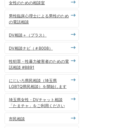
女性のための相談室
男性臨床心理士による男性のため
の電話相談
DV相談＋（プラス）
DV相談ナビ（＃8008）
性犯罪・性暴力被害者のための電
話相談 #8891
にじいろ県民相談（埼玉県
LGBTQ県民相談）を開始します
埼玉県女性・DVチャット相談
「たまチャ」をご利用ください
市民相談