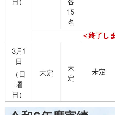
日）
各
15
名
＜終了し
3月1
日
未
未定
未定
（日
定
曜
日）