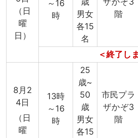
歳
ザかぞ3
～16
（日
男女
階
時
曜
各15
日）
名
＜終了し
25
歳~
8月2
50
市民プラ
13時
4日
歳
ザかぞ3
～16
（日
男女
階
時
曜
各15