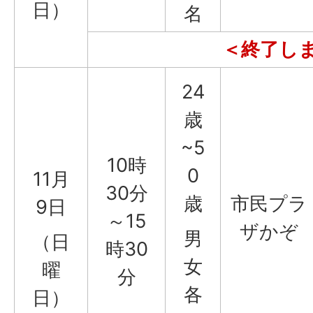
日）
名
＜終了し
24
歳
~5
10時
0
11月
30分
歳
市民プラ
9日
～15
ザかぞ
男
（日
時30
女
曜
分
各
日）