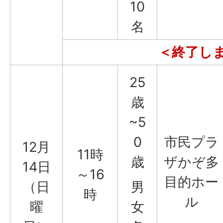
10
名
＜終了し
25
歳
~5
0
市民プラ
12月
11時
歳
ザかぞ多
14日
～16
目的ホー
（日
男
時
ル
曜
女