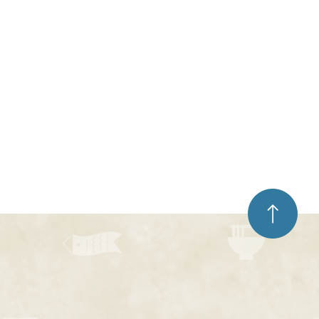
ペ
ー
ジ
ト
ッ
プ
へ