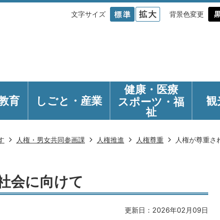
文字サイズ
背景色変更
健康・医療
教育
しごと・産業
観
スポーツ・福
祉
す
人権・男女共同参画課
人権推進
人権尊重
人権が尊重さ
社会に向けて
更新日：2026年02月09日