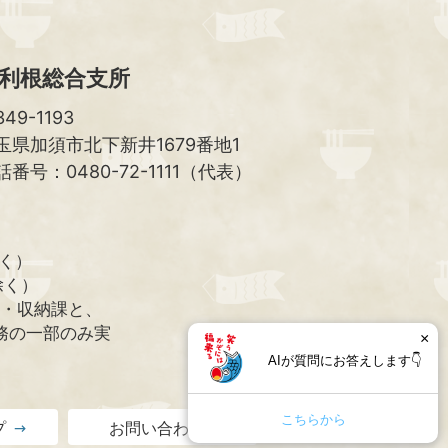
利根総合支所
49-1193
玉県加須市北下新井1679番地1
話番号：0480-72-1111（代表）
除く）
除く）
課・収納課と、
務の一部のみ実
×
AIが質問にお答えします👇
こちらから
プ
お問い合わせ