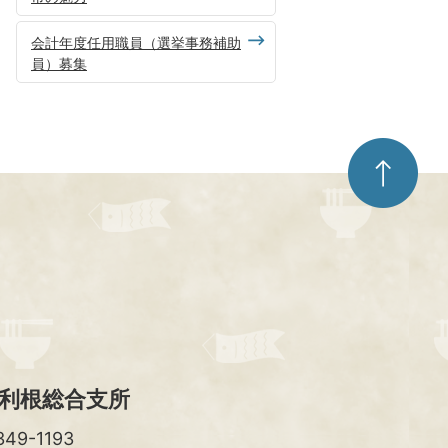
会計年度任用職員（選挙事務補助
員）募集
ペ
ー
ジ
ト
ッ
プ
へ
利根総合支所
49-1193