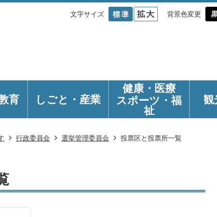
文字サイズ
背景色変更
健康・医療
教育
しごと・産業
観
スポーツ・福
祉
す
行政委員会
選挙管理委員会
投票区と投票所一覧
覧