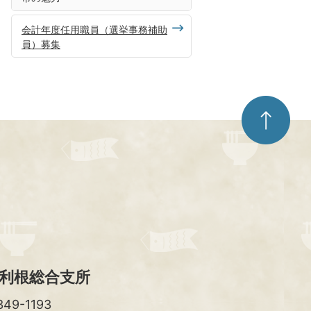
会計年度任用職員（選挙事務補助
員）募集
ペ
ー
ジ
ト
ッ
プ
へ
利根総合支所
49-1193