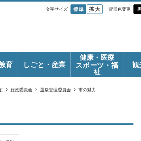
文字サイズ
背景色変更
健康・医療
教育
しごと・産業
観
スポーツ・福
祉
す
行政委員会
選挙管理委員会
市の魅力