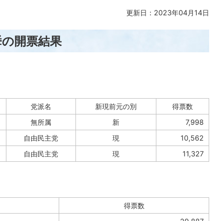
更新日：2023年04月14日
挙の開票結果
党派名
新現前元の別
得票数
無所属
新
7,998
自由民主党
現
10,562
自由民主党
現
11,327
得票数