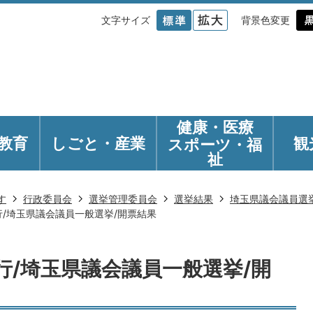
文字サイズ
背景色変更
健康・医療
教育
しごと・産業
観
スポーツ・福
祉
す
行政委員会
選挙管理委員会
選挙結果
埼玉県議会議員選
行/埼玉県議会議員一般選挙/開票結果
行/埼玉県議会議員一般選挙/開