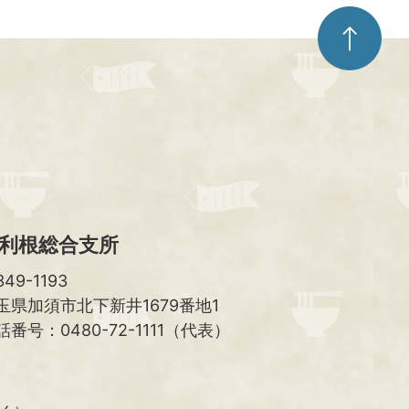
ペ
ー
ジ
ト
ッ
プ
へ
利根総合支所
49-1193
玉県加須市北下新井1679番地1
話番号：0480-72-1111（代表）