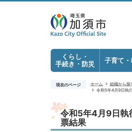
くらし・
子育て・
手続き
・防災
ホーム
組織から探
現在のページ
令和5年4月9日執
令和5年4月9日執
票結果