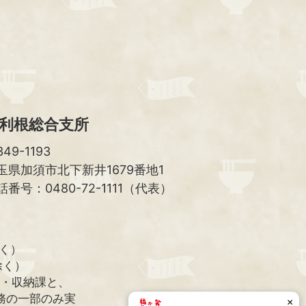
ッ
プ
へ
利根総合支所
49-1193
玉県加須市北下新井1679番地1
話番号：0480-72-1111（代表）
除く）
除く）
課・収納課と、
務の一部のみ実
×