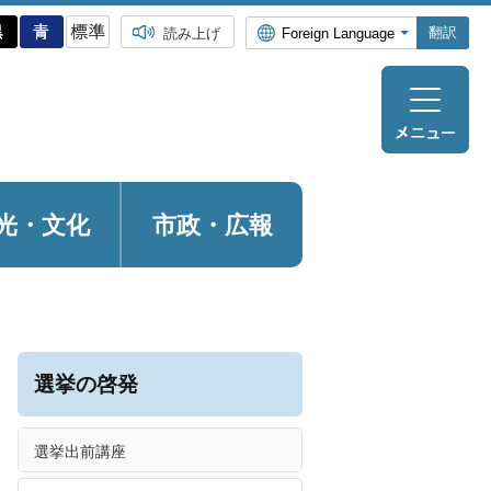
翻訳
読み上げ
光・
文化
市政・広報
選挙の啓発
選挙出前講座