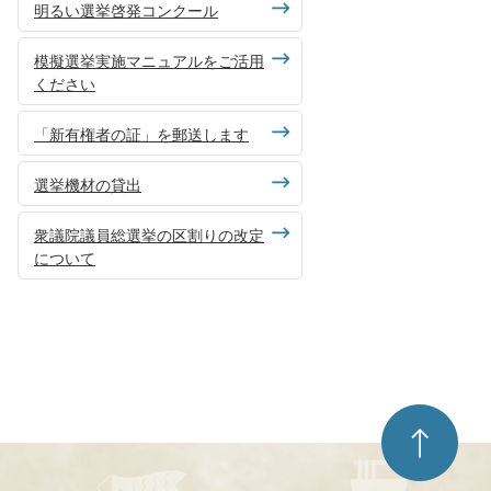
明るい選挙啓発コンクール
模擬選挙実施マニュアルをご活用
ください
「新有権者の証」を郵送します
選挙機材の貸出
衆議院議員総選挙の区割りの改定
について
ペ
ー
ジ
ト