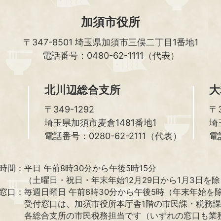
加須市役所
〒347-8501
埼玉県加須市三俣二丁目1番地1
電話番号：0480-62-1111（代表）
北川辺総合支所
大
〒349-1292
〒3
埼玉県加須市麦倉1481番地1
埼
電話番号：0280-62-2111（代表）
電
時間：
平日 午前8時30分から午後5時15分
（土曜日・祝日・年末年始12月29日から1月3日を
窓口：
毎週日曜日 午前8時30分から午後5時（年末年始を
受付窓口は、加須市役所本庁舎1階の市民課・税務
各総合支所の市民税務担当です（いずれの窓口も業