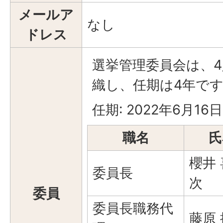
メールア
なし
ドレス
選挙管理委員会は、
織し、任期は4年で
任期: 2022年6月16
職名
氏
櫻井
委員長
次
委員
委員長職務代
藤原 