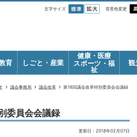
文字サイズ
背景色変更
健康・医療
教育
しごと・産業
観
スポーツ・福
祉
す
議会事務局
議会改革
第18回議会改革特別委員会会議録
特別委員会会議録
更新日：2018年02月07日