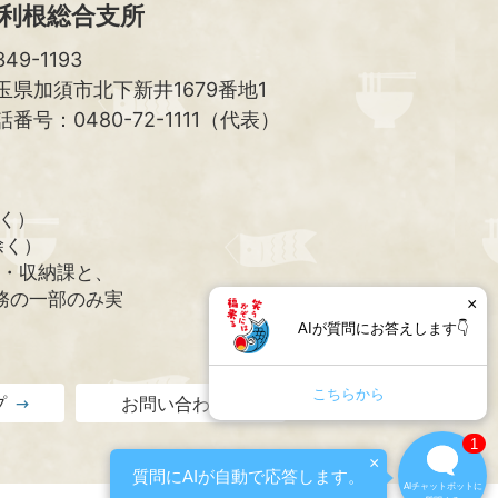
利根総合支所
49-1193
玉県加須市北下新井1679番地1
話番号：0480-72-1111（代表）
除く）
除く）
課・収納課と、
務の一部のみ実
×
AIが質問にお答えします👇
こちらから
プ
お問い合わせ
1
×
質問にAIが自動で応答します。
AIチャットボットに