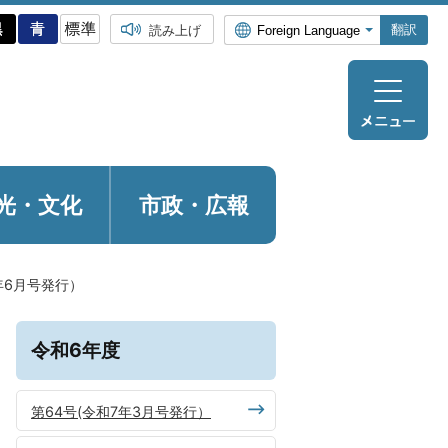
翻訳
読み上げ
光・
文化
市政・広報
年6月号発行）
令和6年度
第64号(令和7年3月号発行）