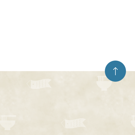
ペ
ー
ジ
ト
ッ
プ
へ