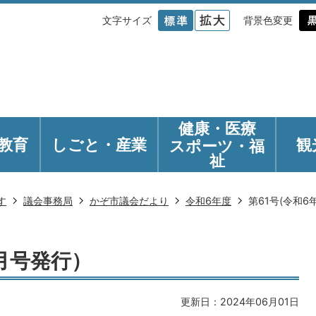
文字サイズ
背景色変更
健康・医療
教育
しごと・産業
観
スポーツ・福
祉
す
議会事務局
かぞ市議会だより
令和6年度
第61号(令和6
6月号発行）
更新日：2024年06月01日