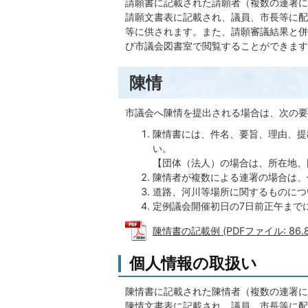
請願書に記載された請願者（複数の連署に
請願文書表に記載され、議員、市長等に配
等に供されます。また、請願審議結果と併
び市議会図書室で閲覧することができます
陳情
市議会へ陳情を提出される場合は、次の
陳情書には、件名、要旨、理由、提
い。
【団体（法人）の場合は、所在地、
陳情者が複数による連署の場合は、
道路、河川等場所に関するものにつ
定例議会開催初日の7日前正午まで
陳情書の記載例 (PDFファイル: 86.8
個人情報の取扱い
陳情書に記載された陳情者（複数の連署に
陳情文書表に記載され、議員、市長等に配