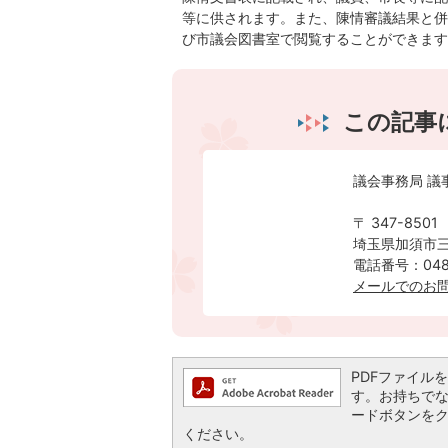
等に供されます。また、陳情審議結果と併
び市議会図書室で閲覧することができ
この記事
議会事務局 議
〒 347-8501
埼玉県加須市三
電話番号：0480
メールでのお
PDFファイルを閲
す。お持ちでない方
ードボタンを
ください。