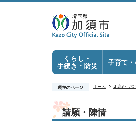
くらし・
子育て・
手続き
・防災
ホーム
組織から探
現在のページ
請願・陳情