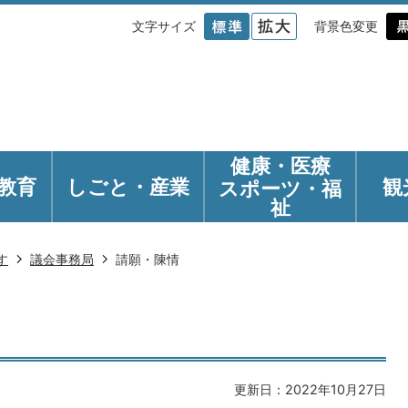
文字サイズ
背景色変更
健康・医療
教育
しごと・産業
観
スポーツ・福
祉
す
議会事務局
請願・陳情
更新日：2022年10月27日