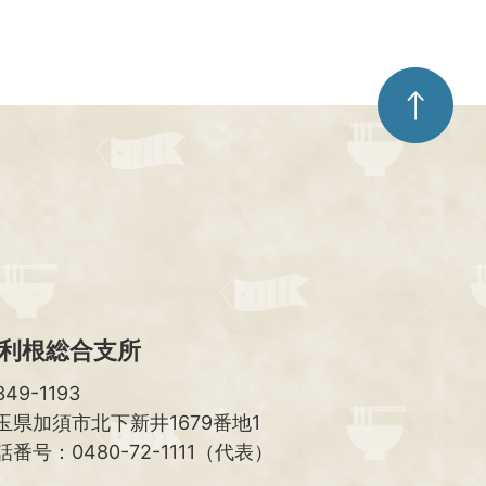
ペ
ー
ジ
ト
ッ
プ
へ
利根総合支所
49-1193
玉県加須市北下新井1679番地1
話番号：0480-72-1111（代表）