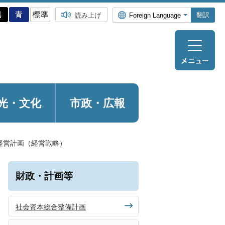
翻訳
読み上げ
光・
文化
市政・広報
経営計画（経営戦略）
財政・計画等
社会資本総合整備計画