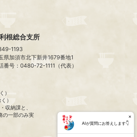
利根総合支所
49-1193
玉県加須市北下新井1679番地1
話番号：0480-72-1111（代表）
除く）
除く）
課・収納課と、
務の一部のみ実
×
AIが質問にお答えします👇