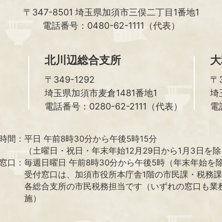
〒347-8501
埼玉県加須市三俣二丁目1番地1
電話番号：0480-62-1111（代表）
北川辺総合支所
大
〒349-1292
〒3
埼玉県加須市麦倉1481番地1
埼
電話番号：0280-62-2111（代表）
電
時間：
平日 午前8時30分から午後5時15分
（土曜日・祝日・年末年始12月29日から1月3日を
窓口：
毎週日曜日 午前8時30分から午後5時（年末年始を
受付窓口は、加須市役所本庁舎1階の市民課・税務
各総合支所の市民税務担当です（いずれの窓口も業
施）