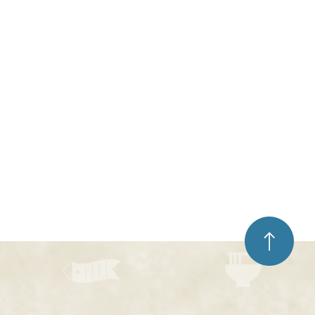
ペ
ー
ジ
ト
ッ
プ
へ