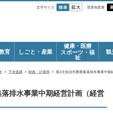
文字サイズ
背景色変更
健康・医療
教育
しごと・産業
観
スポーツ・福
祉
す
下水道課
財政・計画等
第2次加須市農業集落排水事業中期
集落排水事業中期経営計画（経営