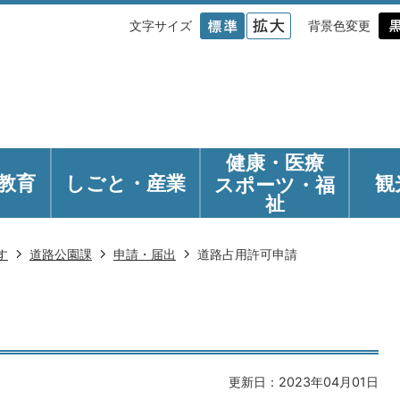
文字サイズ
背景色変更
健康・医療
教育
しごと・産業
観
スポーツ・福
祉
す
道路公園課
申請・届出
道路占用許可申請
更新日：2023年04月01日