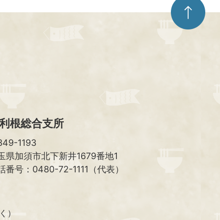
ペ
ー
ジ
ト
ッ
プ
へ
利根総合支所
49-1193
玉県加須市北下新井1679番地1
話番号：0480-72-1111（代表）
除く）