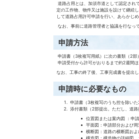
道路占用とは、加須市道として認定され
定の工作物、物件又は施設を設けて継続し
して道路占用許可申請を行い、あらかじめ
なお、事前に道路管理者と協議を行なっ
申請方法
申請書（3枚複写用紙）に次の書類（2部
申請受付から許可がおりるまで約2週間ほ
なお、工事の終了後、工事完成書を提出し
申請時に必要なもの
申請書（3枚複写のうち控を除いた
添付書類（2部提出。ただし、道路
位置図または案内図 ：申
平面図：申請部分および周
横断図：道路の横断図およ
構造図：構造物の詳細図、