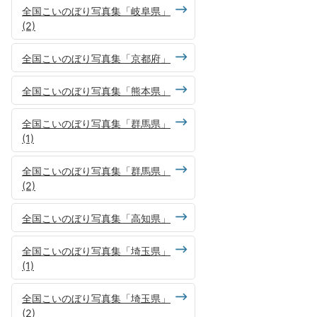
全国こいのぼり写真集「岐阜県」
(2)
全国こいのぼり写真集「京都府」
全国こいのぼり写真集「熊本県」
全国こいのぼり写真集「群馬県」
(1)
全国こいのぼり写真集「群馬県」
(2)
全国こいのぼり写真集「高知県」
全国こいのぼり写真集「埼玉県」
(1)
全国こいのぼり写真集「埼玉県」
(2)