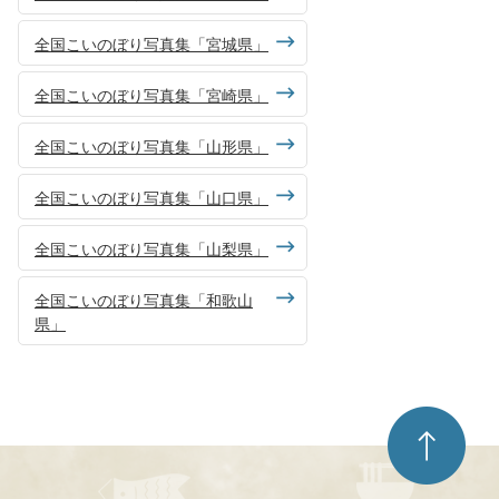
全国こいのぼり写真集「宮城県」
全国こいのぼり写真集「宮崎県」
全国こいのぼり写真集「山形県」
全国こいのぼり写真集「山口県」
全国こいのぼり写真集「山梨県」
全国こいのぼり写真集「和歌山
県」
ペ
ー
ジ
ト