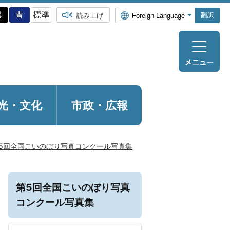
翻訳
読み上げ
光・
文化
市政・広報
5回全国こいのぼり写真コンクール写真集
第5回全国こいのぼり写真
コンクール写真集