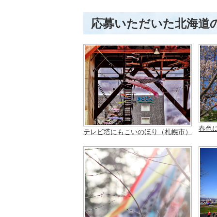
応募いただいた北海道
春色
テレビ塔にもこいのほり（札幌市）