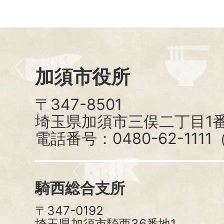
加須市役所
〒347-8501
埼玉県加須市三俣二丁目1番
電話番号：0480-62-111
騎西総合支所
〒347-0192
埼玉県加須市騎西36番地1