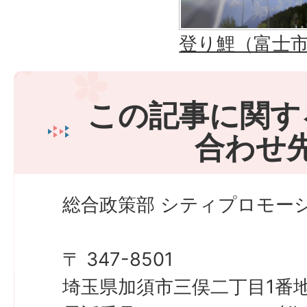
登り鯉（富士
この記事に関す
合わせ
総合政策部 シティプロモーシ
〒 347-8501
埼玉県加須市三俣二丁目1番地