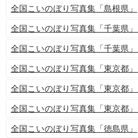
全国こいのぼり写真集「島根県」
全国こいのぼり写真集「千葉県」(
全国こいのぼり写真集「千葉県」(
全国こいのぼり写真集「東京都」(
全国こいのぼり写真集「東京都」(
全国こいのぼり写真集「東京都」(
全国こいのぼり写真集「徳島県」