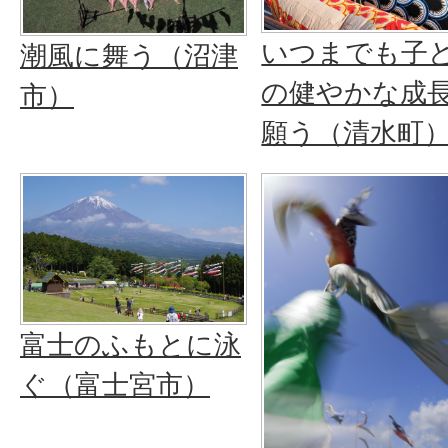
いつまでも子
潮風に舞う（沼津
の健やかな成
市）
願う（清水町
富士のふもとに泳
ぐ（富士宮市）