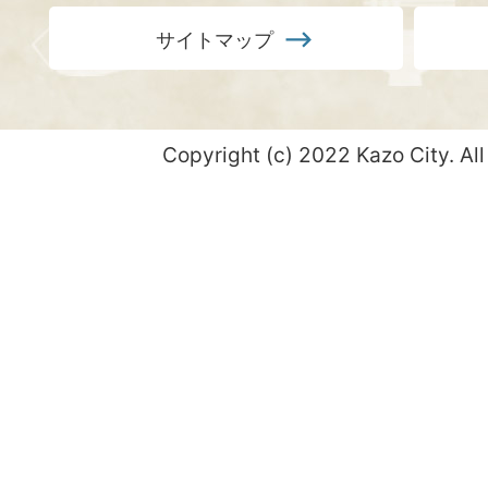
サイトマップ
Copyright (c) 2022 Kazo City. All