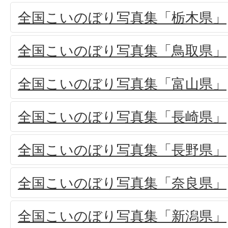
全国こいのぼり写真集「栃木県」
全国こいのぼり写真集「鳥取県」
全国こいのぼり写真集「富山県」
全国こいのぼり写真集「長崎県」
全国こいのぼり写真集「長野県」
全国こいのぼり写真集「奈良県」
全国こいのぼり写真集「新潟県」