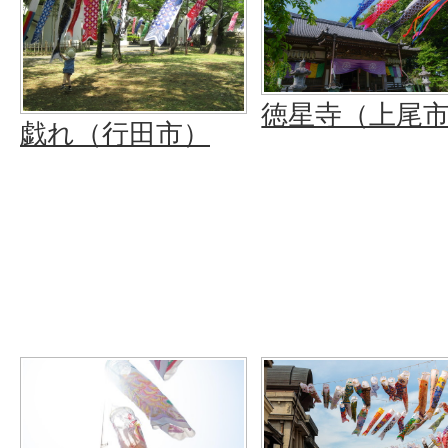
徳星寺（上尾
戯れ（行田市）