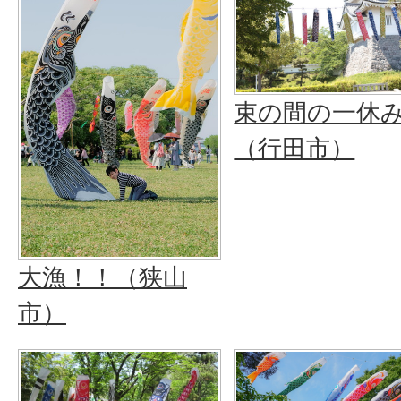
束の間の一休
（行田市）
大漁！！（狭山
市）