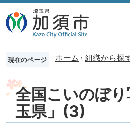
ホーム
組織から探
現在のページ
全国こいのぼり
玉県」(3)