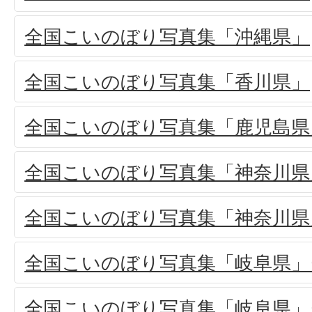
全国こいのぼり写真集「沖縄県」
全国こいのぼり写真集「香川県」
全国こいのぼり写真集「鹿児島県
全国こいのぼり写真集「神奈川県」
全国こいのぼり写真集「神奈川県」
全国こいのぼり写真集「岐阜県」(
全国こいのぼり写真集「岐阜県」(