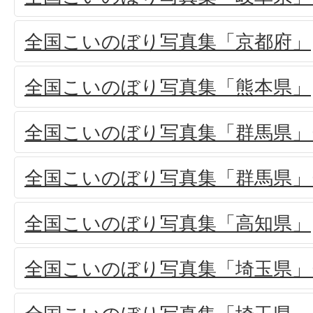
全国こいのぼり写真集「京都府」
全国こいのぼり写真集「熊本県」
全国こいのぼり写真集「群馬県」(
全国こいのぼり写真集「群馬県」(
全国こいのぼり写真集「高知県」
全国こいのぼり写真集「埼玉県」(