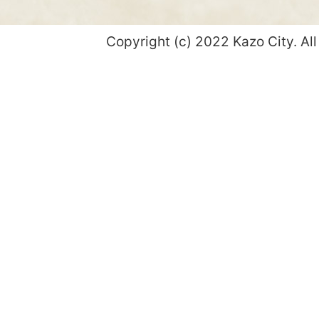
Copyright (c) 2022 Kazo City. All