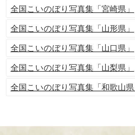
全国こいのぼり写真集「宮崎県」
全国こいのぼり写真集「山形県」
全国こいのぼり写真集「山口県」
全国こいのぼり写真集「山梨県」
全国こいのぼり写真集「和歌山県