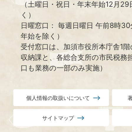
（土曜日・祝日・年末年始12月29
く）
日曜窓口：
毎週日曜日 午前8時3
年始を除く）
受付窓口は、加須市役所本庁舎1階
収納課と、
各総合支所の市民税務
口も業務の一部のみ実施）
個人情報の取扱いについて
サイトマップ