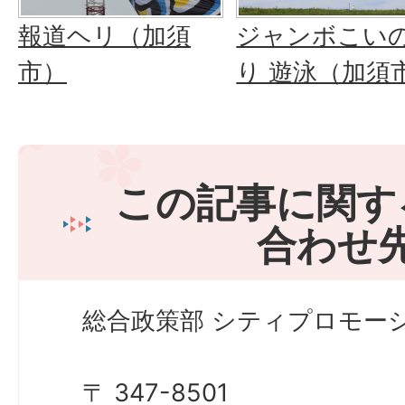
報道ヘリ（加須
ジャンボこい
市）
り 遊泳（加須
この記事に関す
合わせ
総合政策部 シティプロモーシ
〒 347-8501