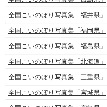
全国こいのぼり写真集「福井県」
全国こいのぼり写真集「福岡県」
全国こいのぼり写真集「福島県」
全国こいのぼり写真集「北海道」
全国こいのぼり写真集「三重県」
全国こいのぼり写真集「宮城県」