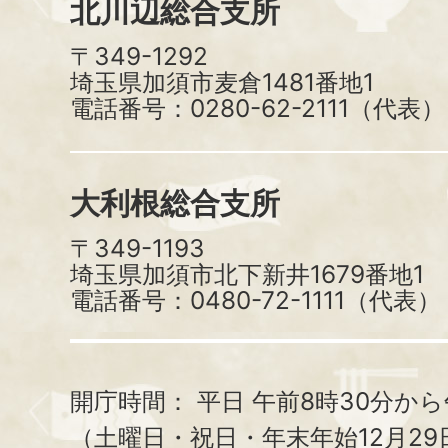
北川辺総合支所
〒349-1292
埼玉県加須市麦倉1481番地1
電話番号：0280-62-2111（代表）
大利根総合支所
〒349-1193
埼玉県加須市北下新井1679番地1
電話番号：0480-72-1111（代表）
開庁時間：
平日 午前8時30分から
（土曜日・祝日・年末年始12月29