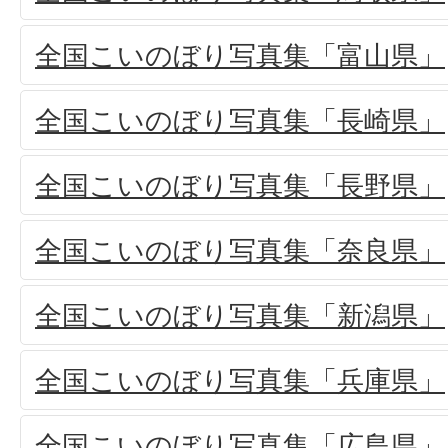
全国こいのぼり写真集「富山県」
全国こいのぼり写真集「長崎県」
全国こいのぼり写真集「長野県」
全国こいのぼり写真集「奈良県」
全国こいのぼり写真集「新潟県」
全国こいのぼり写真集「兵庫県」
全国こいのぼり写真集「広島県」