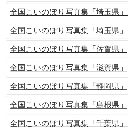
全国こいのぼり写真集「埼玉県」(
全国こいのぼり写真集「埼玉県」(
全国こいのぼり写真集「佐賀県」
全国こいのぼり写真集「滋賀県」
全国こいのぼり写真集「静岡県」
全国こいのぼり写真集「島根県」
全国こいのぼり写真集「千葉県」(