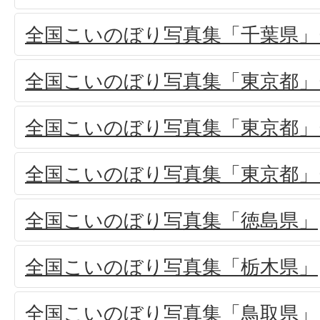
全国こいのぼり写真集「千葉県」(
全国こいのぼり写真集「東京都」(
全国こいのぼり写真集「東京都」(
全国こいのぼり写真集「東京都」(
全国こいのぼり写真集「徳島県」
全国こいのぼり写真集「栃木県」
全国こいのぼり写真集「鳥取県」