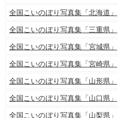
全国こいのぼり写真集「北海道」
全国こいのぼり写真集「三重県」
全国こいのぼり写真集「宮城県」
全国こいのぼり写真集「宮崎県」
全国こいのぼり写真集「山形県」
全国こいのぼり写真集「山口県」
全国こいのぼり写真集「山梨県」