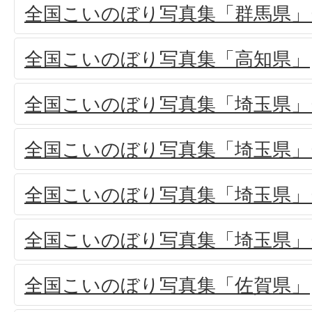
全国こいのぼり写真集「群馬県」(
全国こいのぼり写真集「高知県」
全国こいのぼり写真集「埼玉県」(
全国こいのぼり写真集「埼玉県」(
全国こいのぼり写真集「埼玉県」(
全国こいのぼり写真集「埼玉県」(
全国こいのぼり写真集「佐賀県」