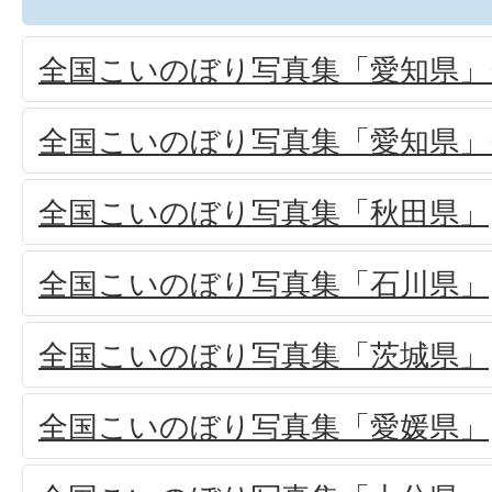
全国こいのぼり写真集「愛知県」(
全国こいのぼり写真集「愛知県」(
全国こいのぼり写真集「秋田県」
全国こいのぼり写真集「石川県」
全国こいのぼり写真集「茨城県」
全国こいのぼり写真集「愛媛県」