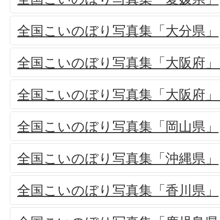
全国こいのぼり写真集「大分県」
全国こいのぼり写真集「大阪府」(
全国こいのぼり写真集「大阪府」(
全国こいのぼり写真集「岡山県」
全国こいのぼり写真集「沖縄県」
全国こいのぼり写真集「香川県」