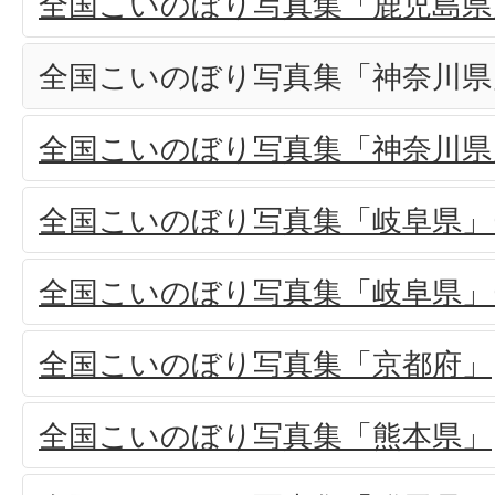
全国こいのぼり写真集「鹿児島県
全国こいのぼり写真集「神奈川県」
全国こいのぼり写真集「神奈川県」
全国こいのぼり写真集「岐阜県」(
全国こいのぼり写真集「岐阜県」(
全国こいのぼり写真集「京都府」
全国こいのぼり写真集「熊本県」