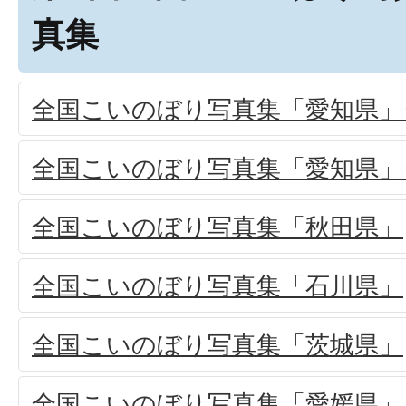
真集
全国こいのぼり写真集「愛知県」(
全国こいのぼり写真集「愛知県」(
全国こいのぼり写真集「秋田県」
全国こいのぼり写真集「石川県」
全国こいのぼり写真集「茨城県」
全国こいのぼり写真集「愛媛県」