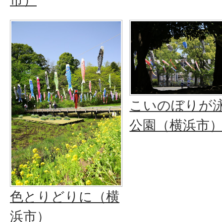
こいのぼりが
公園（横浜市
色とりどりに（横
浜市）