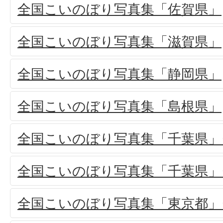
全国こいのぼり写真集「佐賀県」
全国こいのぼり写真集「滋賀県」
全国こいのぼり写真集「静岡県」
全国こいのぼり写真集「島根県」
全国こいのぼり写真集「千葉県」(
全国こいのぼり写真集「千葉県」(
全国こいのぼり写真集「東京都」(