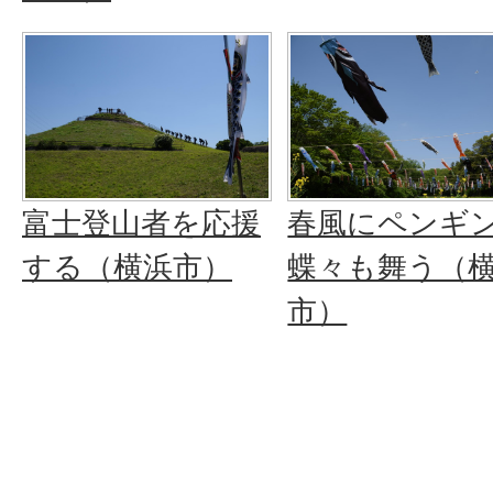
富士登山者を応援
春風にペンギ
する（横浜市）
蝶々も舞う（
市）