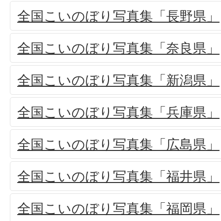
全国こいのぼり写真集「長野県」
全国こいのぼり写真集「奈良県」
全国こいのぼり写真集「新潟県」
全国こいのぼり写真集「兵庫県」
全国こいのぼり写真集「広島県」
全国こいのぼり写真集「福井県」
全国こいのぼり写真集「福岡県」