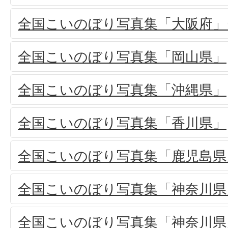
全国こいのぼり写真集「大阪府」(
全国こいのぼり写真集「岡山県」
全国こいのぼり写真集「沖縄県」
全国こいのぼり写真集「香川県」
全国こいのぼり写真集「鹿児島県
全国こいのぼり写真集「神奈川県」
全国こいのぼり写真集「神奈川県」