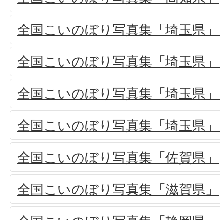
全国こいのぼり写真集「埼玉県」(
全国こいのぼり写真集「埼玉県」(
全国こいのぼり写真集「埼玉県」(
全国こいのぼり写真集「埼玉県」(
全国こいのぼり写真集「佐賀県」
全国こいのぼり写真集「滋賀県」