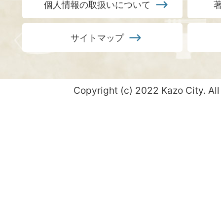
個人情報の取扱いについて
サイトマップ
Copyright (c) 2022 Kazo City. All