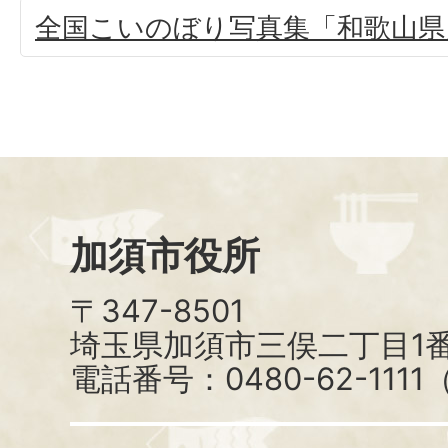
全国こいのぼり写真集「和歌山県
加須市役所
〒347-8501
埼玉県加須市三俣二丁目1番
電話番号：0480-62-111