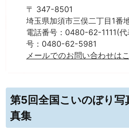
〒 347-8501
埼玉県加須市三俣二丁目1番地
電話番号：0480-62-1111
号：0480-62-5981
メールでのお問い合わせは
第5回全国こいのぼり写
真集