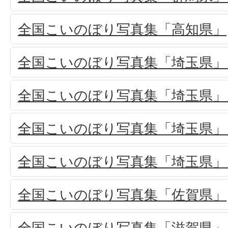
全国こいのぼり写真集「高知県」
全国こいのぼり写真集「埼玉県」(
全国こいのぼり写真集「埼玉県」(
全国こいのぼり写真集「埼玉県」(
全国こいのぼり写真集「埼玉県」(
全国こいのぼり写真集「佐賀県」
全国こいのぼり写真集「滋賀県」