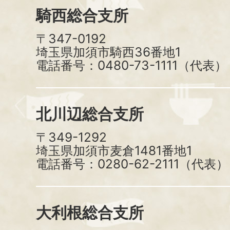
騎西総合支所
〒347-0192
埼玉県加須市騎西36番地1
電話番号：0480-73-1111（代表）
北川辺総合支所
〒349-1292
埼玉県加須市麦倉1481番地1
電話番号：0280-62-2111（代表）
大利根総合支所