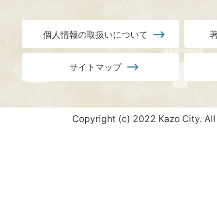
個人情報の取扱いについて
サイトマップ
Copyright (c) 2022 Kazo City. All