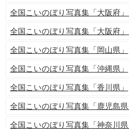
全国こいのぼり写真集「大阪府」(
全国こいのぼり写真集「大阪府」(
全国こいのぼり写真集「岡山県」
全国こいのぼり写真集「沖縄県」
全国こいのぼり写真集「香川県」
全国こいのぼり写真集「鹿児島県
全国こいのぼり写真集「神奈川県」