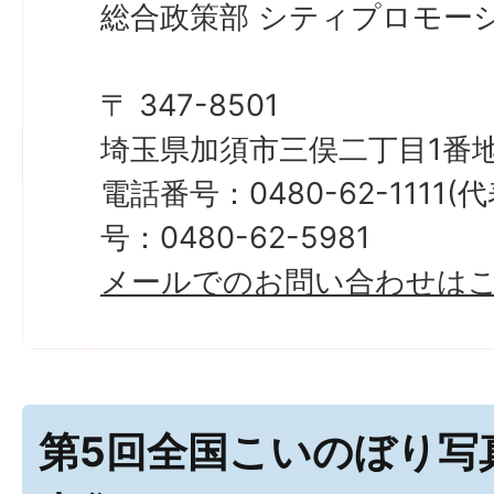
総合政策部 シティプロモーシ
〒 347-8501
埼玉県加須市三俣二丁目1番地
電話番号：0480-62-1111
号：0480-62-5981
メールでのお問い合わせは
第5回全国こいのぼり写