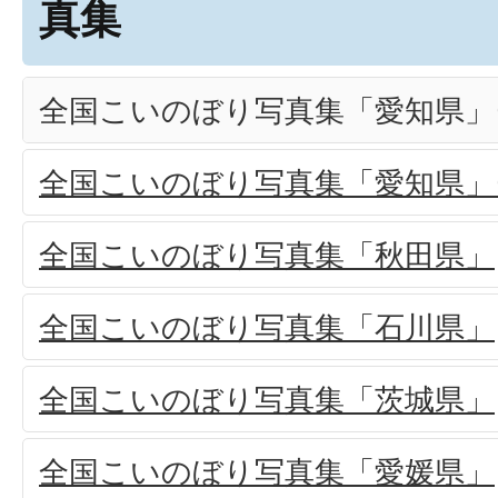
真集
全国こいのぼり写真集「愛知県」(
全国こいのぼり写真集「愛知県」(
全国こいのぼり写真集「秋田県」
全国こいのぼり写真集「石川県」
全国こいのぼり写真集「茨城県」
全国こいのぼり写真集「愛媛県」