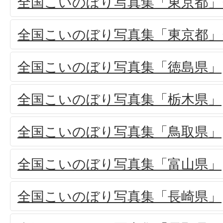
全国こいのぼり写真集「東京都」(
全国こいのぼり写真集「東京都」(
全国こいのぼり写真集「徳島県」
全国こいのぼり写真集「栃木県」
全国こいのぼり写真集「鳥取県」
全国こいのぼり写真集「富山県」
全国こいのぼり写真集「長崎県」