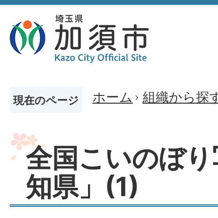
ホーム
組織から探
現在のページ
全国こいのぼり
知県」(1)