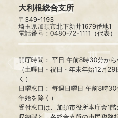
大利根総合支所
〒349-1193
埼玉県加須市北下新井1679番地1
電話番号：0480-72-1111（代表）
開庁時間：
平日 午前8時30分から
（土曜日・祝日・年末年始12月29
く）
日曜窓口：
毎週日曜日 午前8時3
年始を除く）
受付窓口は、加須市役所本庁舎1階
収納課と、
各総合支所の市民税務