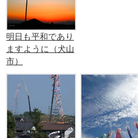
明日も平和であり
ますように（犬山
市）