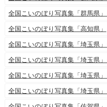
全国こいのぼり写真集「群馬県」(
全国こいのぼり写真集「高知県」
全国こいのぼり写真集「埼玉県」(
全国こいのぼり写真集「埼玉県」(
全国こいのぼり写真集「埼玉県」(
全国こいのぼり写真集「埼玉県」(
全国こいのぼり写真集「佐賀県」