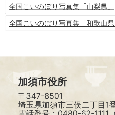
全国こいのぼり写真集「山梨県」
全国こいのぼり写真集「和歌山県
加須市役所
〒347-8501
埼玉県加須市三俣二丁目1番
電話番号：0480-62-111