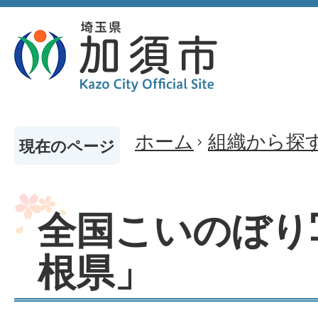
ホーム
組織から探
現在のページ
全国こいのぼり
根県」