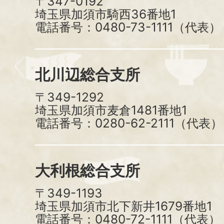
〒347-0192
埼玉県加須市騎西36番地1
電話番号：0480-73-1111（代表）
北川辺総合支所
〒349-1292
埼玉県加須市麦倉1481番地1
電話番号：0280-62-2111（代表）
大利根総合支所
〒349-1193
埼玉県加須市北下新井1679番地1
電話番号：0480-72-1111（代表）