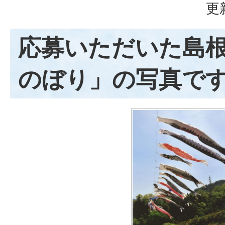
更
応募いただいた島
のぼり」の写真で