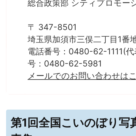
総合政策部 シティプロモーシ
〒 347-8501
埼玉県加須市三俣二丁目1番地
電話番号：0480-62-1111
号：0480-62-5981
メールでのお問い合わせは
第1回全国こいのぼり写