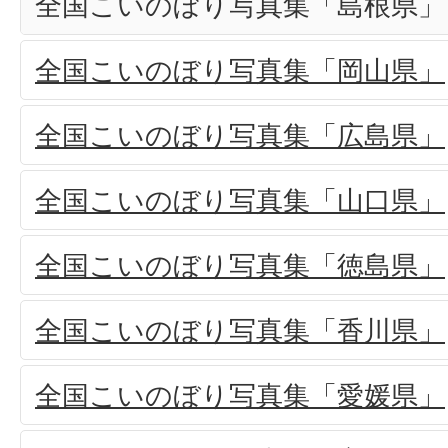
全国こいのぼり写真集「島根県」
全国こいのぼり写真集「岡山県」
全国こいのぼり写真集「広島県」
全国こいのぼり写真集「山口県」
全国こいのぼり写真集「徳島県」
全国こいのぼり写真集「香川県」
全国こいのぼり写真集「愛媛県」