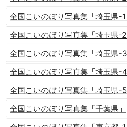
全国こいのぼり写真集「埼玉県-1
全国こいのぼり写真集「埼玉県-2
全国こいのぼり写真集「埼玉県-
全国こいのぼり写真集「埼玉県-
全国こいのぼり写真集「埼玉県-
全国こいのぼり写真集「千葉県」