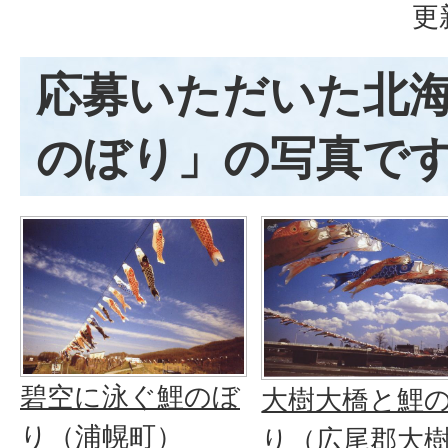
更
応募いただいた北
のぼり」の写真で
碧空に泳ぐ鯉のぼ
大樹大橋と鯉
り（浦幌町）
り（広尾郡大