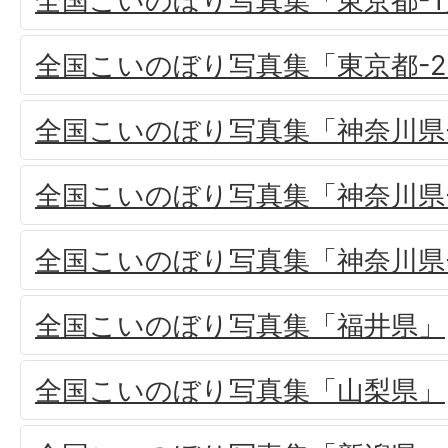
全国こいのぼり写真集「東京都-1
全国こいのぼり写真集「東京都-2
全国こいのぼり写真集「神奈川県-
全国こいのぼり写真集「神奈川県
全国こいのぼり写真集「神奈川県
全国こいのぼり写真集「福井県」
全国こいのぼり写真集「山梨県」