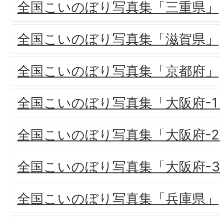
全国こいのぼり写真集「三重県」
全国こいのぼり写真集「滋賀県」
全国こいのぼり写真集「京都府」
全国こいのぼり写真集「大阪府-1
全国こいのぼり写真集「大阪府-2
全国こいのぼり写真集「大阪府-
全国こいのぼり写真集「兵庫県」