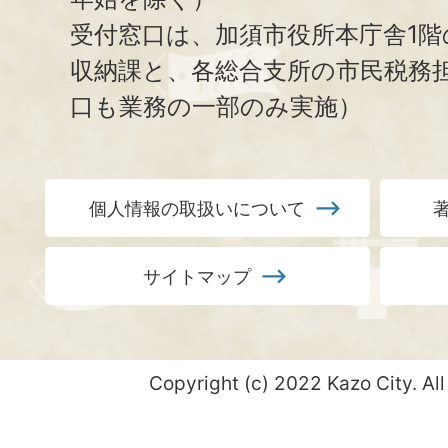
受付窓口は、加須市役所本庁舎1階
収納課と、
各総合支所の市民税務
口も業務の一部のみ実施）
個人情報の取扱いについて
サイトマップ
Copyright (c) 2022 Kazo City. All