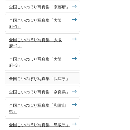
全国こいのぼり写真集「京都府」
全国こいのぼり写真集「大阪
府-1」
全国こいのぼり写真集「大阪
府-2」
全国こいのぼり写真集「大阪
府-3」
全国こいのぼり写真集「兵庫県」
全国こいのぼり写真集「奈良県」
全国こいのぼり写真集「和歌山
県」
全国こいのぼり写真集「鳥取県」