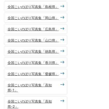
全国こいのぼり写真集「島根県」
全国こいのぼり写真集「岡山県」
全国こいのぼり写真集「広島県」
全国こいのぼり写真集「山口県」
全国こいのぼり写真集「徳島県」
全国こいのぼり写真集「香川県」
全国こいのぼり写真集「愛媛県」
全国こいのぼり写真集「高知
県-1」
全国こいのぼり写真集「高知
県-2」