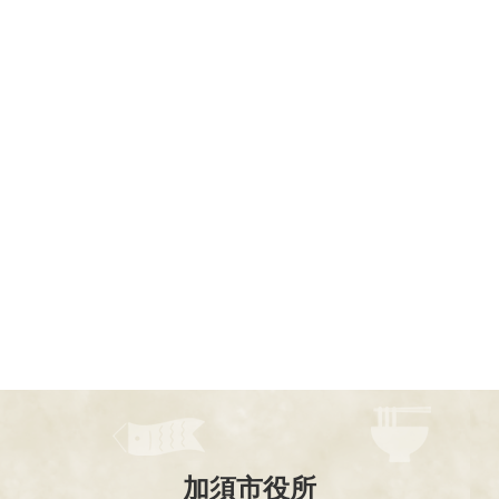
加須市役所