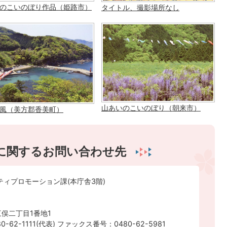
児のこいのぼり作品（姫路市）
タイトル、撮影場所なし
山あいのこいのぼり（朝来市）
の風（美方郡香美町）
に関するお問い合わせ先
ティプロモーション課(本庁舎3階)
俣二丁目1番地1
-62-1111(代表) ファックス番号：0480-62-5981