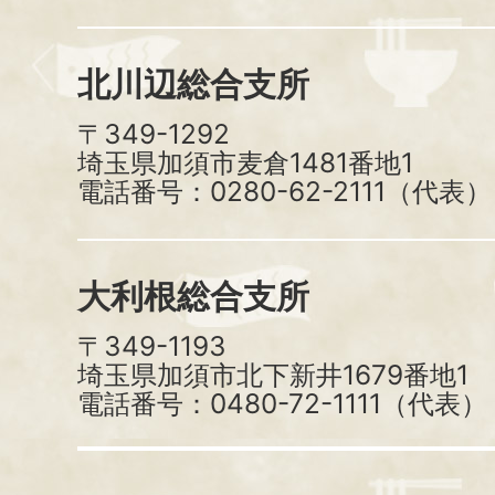
北川辺総合支所
〒349-1292
埼玉県加須市麦倉1481番地1
電話番号：0280-62-2111（代表）
大利根総合支所
〒349-1193
埼玉県加須市北下新井1679番地1
電話番号：0480-72-1111（代表）