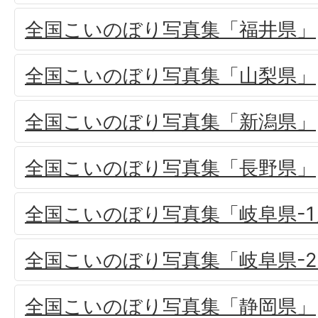
全国こいのぼり写真集「福井県」
全国こいのぼり写真集「山梨県」
全国こいのぼり写真集「新潟県」
全国こいのぼり写真集「長野県」
全国こいのぼり写真集「岐阜県-1
全国こいのぼり写真集「岐阜県-2
全国こいのぼり写真集「静岡県」