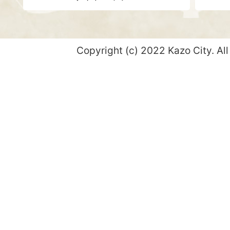
Copyright (c) 2022 Kazo City. All