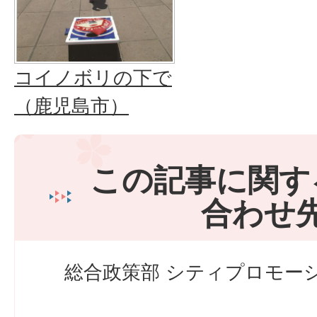
コイノボリの下で
（鹿児島市）
この記事に関す
合わせ
総合政策部 シティプロモーシ