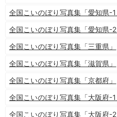
全国こいのぼり写真集「愛知県-1
全国こいのぼり写真集「愛知県-2
全国こいのぼり写真集「三重県」
全国こいのぼり写真集「滋賀県」
全国こいのぼり写真集「京都府」
全国こいのぼり写真集「大阪府-1
全国こいのぼり写真集「大阪府-2