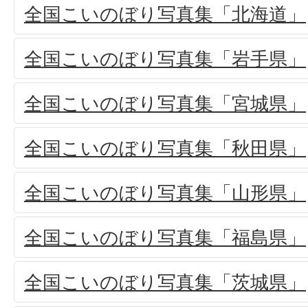
全国こいのぼり写真集「北海道」
全国こいのぼり写真集「岩手県」
全国こいのぼり写真集「宮城県」
全国こいのぼり写真集「秋田県」
全国こいのぼり写真集「山形県」
全国こいのぼり写真集「福島県」
全国こいのぼり写真集「茨城県」