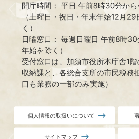
開庁時間：
平日 午前8時30分から
（土曜日・祝日・年末年始12月29
く）
日曜窓口：
毎週日曜日 午前8時3
年始を除く）
受付窓口は、加須市役所本庁舎1階
収納課と、
各総合支所の市民税務
口も業務の一部のみ実施）
個人情報の取扱いについて
サイトマップ